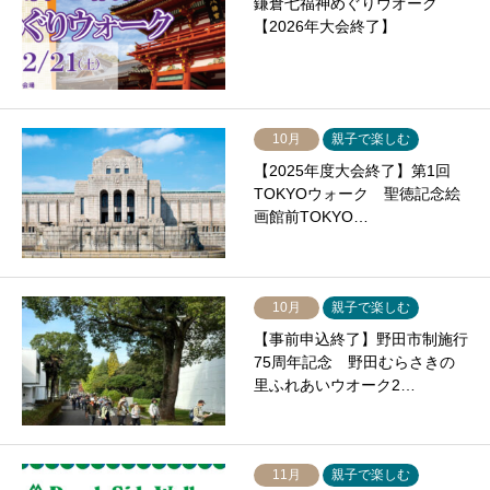
鎌倉七福神めぐりウオーク
【2026年大会終了】
10月
親子で楽しむ
【2025年度大会終了】第1回
TOKYOウォーク 聖徳記念絵
画館前TOKYO…
10月
親子で楽しむ
【事前申込終了】野田市制施行
75周年記念 野田むらさきの
里ふれあいウオーク2…
11月
親子で楽しむ