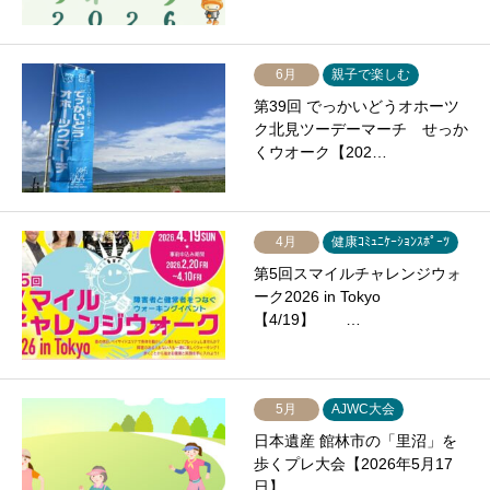
6月
親子で楽しむ
第39回 でっかいどうオホーツ
ク北見ツーデーマーチ せっか
くウオーク【202…
4月
健康ｺﾐｭﾆｹｰｼｮﾝｽﾎﾟｰﾂ
第5回スマイルチャレンジウォ
ーク2026 in Tokyo
【4/19】 …
5月
AJWC大会
日本遺産 館林市の「里沼」を
歩くプレ大会【2026年5月17
日】