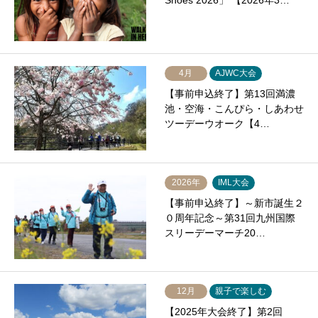
Shoes 2026」 【2026年3…
4月
AJWC大会
【事前申込終了】第13回満濃
池・空海・こんぴら・しあわせ
ツーデーウオーク【4…
2026年
IML大会
【事前申込終了】～新市誕生２
０周年記念～第31回九州国際
スリーデーマーチ20…
12月
親子で楽しむ
【2025年大会終了】第2回