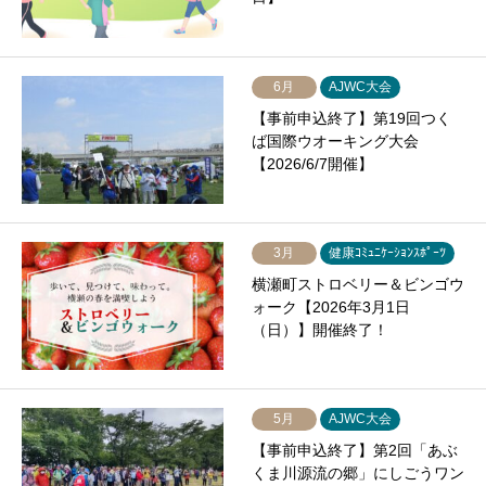
6月
AJWC大会
【事前申込終了】第19回つく
ば国際ウオーキング大会
【2026/6/7開催】
3月
健康ｺﾐｭﾆｹｰｼｮﾝｽﾎﾟｰﾂ
横瀬町ストロベリー＆ビンゴウ
ォーク【2026年3月1日
（日）】開催終了！
5月
AJWC大会
【事前申込終了】第2回「あぶ
くま川源流の郷」にしごうワン