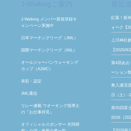
J-Walkingご案内
最近
紅葉！新
J-Walking メンバー新規登録キ
ャンペーン実施中
ォーク【2
日本マーチングリーグ（JML）
上川神社
【2026/8
国際マーチングリーグ（IML）
オールジャーパンウォーキング
第4回あお
カップ（AJWC）
ーション祭【
表彰・認定
奥入瀬渓流
JML通信
日（土）-1
リレー連載 ウオーキング指導士
第35回富
の『お仕事拝見』
2026（20
オフィシャルスポンサー 共同研
【2026年
究・公認・推薦企業一覧