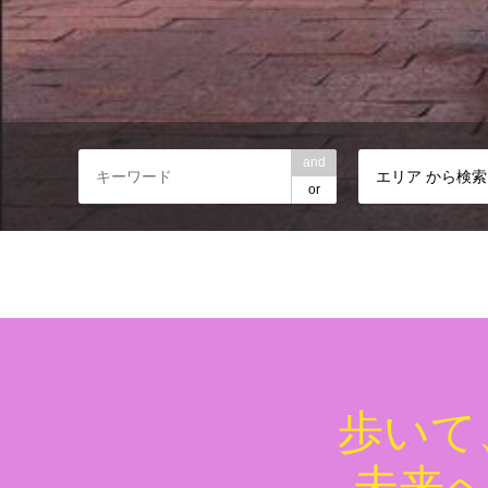
and
エリア から検索
or
歩いて
未来へ