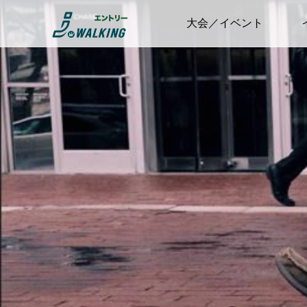
大会／イベント
ウォーキング
【企画～事前準
業
日本ウオー