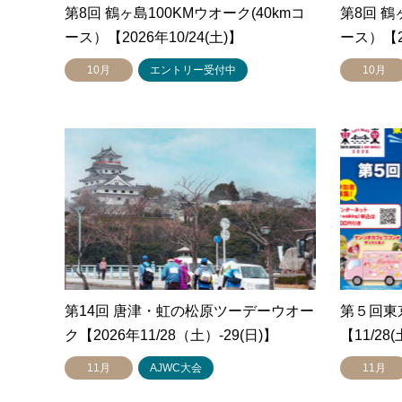
第8回 鶴ヶ島100KMウオーク(40kmコ
第8回 鶴
ース）【2026年10/24(土)】
ース）【20
10月
エントリー受付中
10月
第14回 唐津・虹の松原ツーデーウオー
第５回東
ク【2026年11/28（土）-29(日)】
【11/28(
11月
AJWC大会
11月