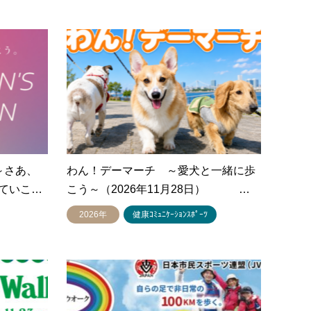
 ～さあ、
わん！デーマーチ ～愛犬と一緒に歩
ていこ…
こう～（2026年11月28日） …
2026年
健康ｺﾐｭﾆｹｰｼｮﾝｽﾎﾟｰﾂ