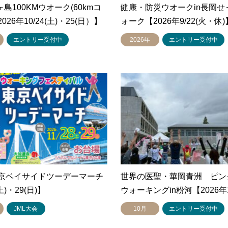
ヶ島100KMウオーク(60kmコ
健康・防災ウオークin長岡せ
26年10/24(土)・25(日）】
ォーク【2026年9/22(火・休)
エントリー受付中
2026年
エントリー受付中
京ベイサイドツーデーマーチ
世界の医聖・華岡青洲 ピン
土)・29(日)】
ウォーキングin粉河【2026年
JML大会
10月
エントリー受付中