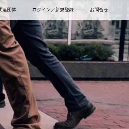
関連団体
ログイン／新規登録
お問合せ
討のみなさまへ
お任せください】
実績
相談ください