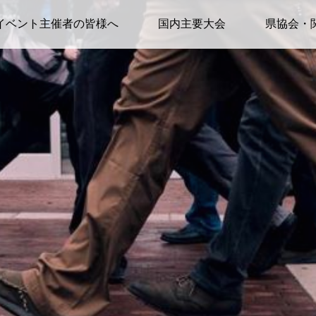
イベント主催者の皆様へ
国内主要大会
県協会・
大会・イベントをご検
備～当日運営まですべて
界No.1の豊富な
キング協会にご