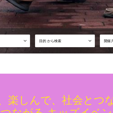
目的 から検索
開催
、楽しんで、社会とつ
つながる キッズイベ