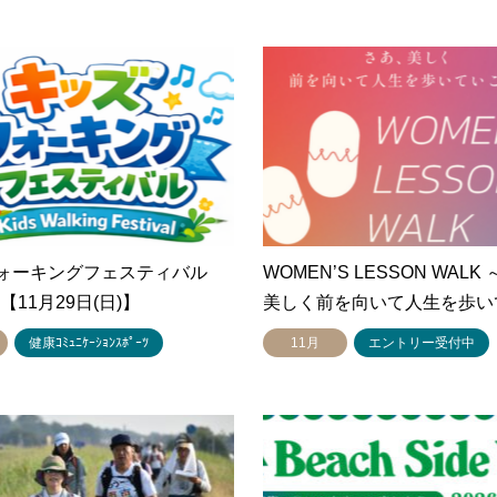
ォーキングフェスティバル
WOMEN’S LESSON WALK
O【11月29日(日)】
美しく前を向いて人生を歩い
健康ｺﾐｭﾆｹｰｼｮﾝｽﾎﾟｰﾂ
11月
エントリー受付中