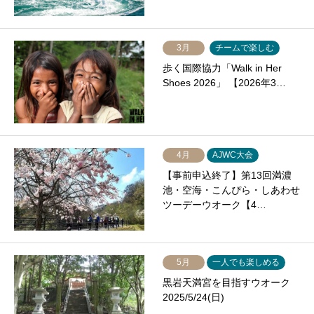
3月
チームで楽しむ
歩く国際協力「Walk in Her
Shoes 2026」 【2026年3…
4月
AJWC大会
【事前申込終了】第13回満濃
池・空海・こんぴら・しあわせ
ツーデーウオーク【4…
5月
一人でも楽しめる
黒岩天満宮を目指すウオーク
2025/5/24(日)