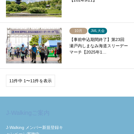
【2024/9/21】
10月
JML大会
【事前申込期間終了】第23回
瀬戸内しまなみ海道スリーデー
マーチ【2025年1…
11件中 1〜11件を表示
J-Walkingご案内
J-Walking メンバー新規登録キ
ャンペーン実施中