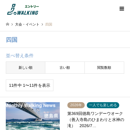
大会・イベント
四国
四国
並べ替え条件
新しい順
古い順
閲覧数順
11件中 1〜11件を表示
2026年
一人でも楽しめる
第369回徳島ワンデーウオーク
（善入寺島のひまわりと水神の
滝） 2026/7…