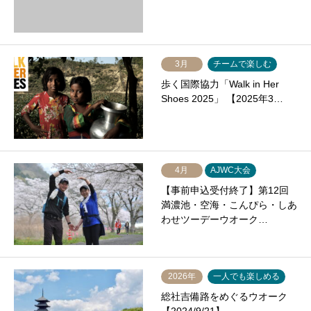
3月
チームで楽しむ
歩く国際協力「Walk in Her
Shoes 2025」 【2025年3…
4月
AJWC大会
【事前申込受付終了】第12回
満濃池・空海・こんぴら・しあ
わせツーデーウオーク…
2026年
一人でも楽しめる
総社吉備路をめぐるウオーク