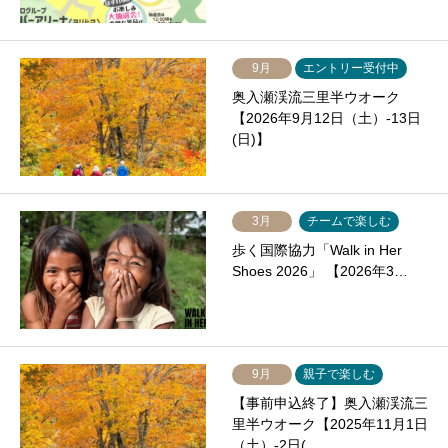
9月
エントリー受付中
奥入瀬渓流三里半ウオーク
【2026年9月12日（土）-13日
(日)】
3月
チームで楽しむ
歩く国際協力「Walk in Her
Shoes 2026」 【2026年3…
9月
親子で楽しむ
【事前申込終了】奥入瀬渓流三
里半ウオーク【2025年11月1日
（土）-2日(…