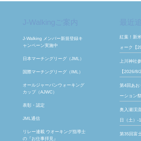
J-Walkingご案内
最近
紅葉！新
J-Walking メンバー新規登録キ
ャンペーン実施中
ォーク【2
日本マーチングリーグ（JML）
上川神社
【2026/8
国際マーチングリーグ（IML）
オールジャーパンウォーキング
第4回あお
カップ（AJWC）
ーション祭【
表彰・認定
奥入瀬渓流
JML通信
日（土）-1
リレー連載 ウオーキング指導士
第35回富
の『お仕事拝見』