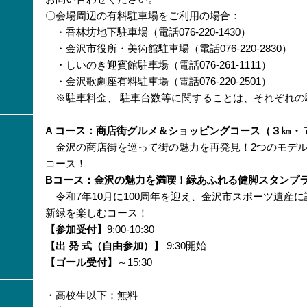
〇会場周辺の有料駐車場をご利用の場合：
・香林坊地下駐車場（電話076-220-1430）
・金沢市役所・美術館駐車場（電話076-220-2830）
・しいのき迎賓館駐車場（電話076-261-1111）
・金沢歌劇座有料駐車場（電話076-220-2501）
※駐車料金、 駐車台数等に関することは、それぞれの
A コース：商店街グルメ＆ショッピングコース（３㎞・
金沢の商店街を巡って街の魅力を再発見！2つのモデル
コース！
Bコース：金沢の魅力を満喫！緑あふれる健脚スタンプ
令和7年10月に100周年を迎え、金沢市スポーツ遺産
新緑を楽しむコース！
【参加受付】
9:00-10:30
【出 発 式（自由参加）】
9:30開始
【ゴール受付】
～15:30
・高校生以下：無料