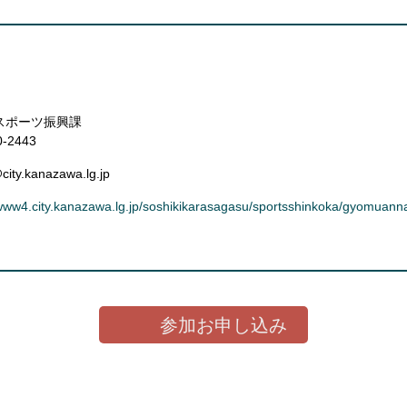
スポーツ振興課
0-2443
city.kanazawa.lg.jp
/www4.city.kanazawa.lg.jp/soshikikarasagasu/sportsshinkoka/gyomuann
参加お申し込み