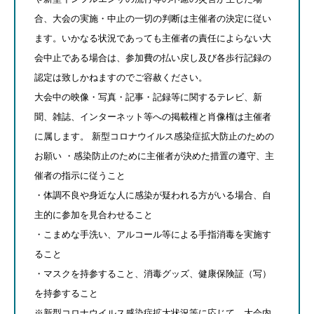
合、大会の実施・中止の一切の判断は主催者の決定に従い
ます。いかなる状況であっても主催者の責任によらない大
会中止である場合は、参加費の払い戻し及び各歩行記録の
認定は致しかねますのでご容赦ください。
大会中の映像・写真・記事・記録等に関するテレビ、新
聞、雑誌、インターネット等への掲載権と肖像権は主催者
に属します。 新型コロナウイルス感染症拡大防止のための
お願い ・感染防止のために主催者が決めた措置の遵守、主
催者の指示に従うこと
・体調不良や身近な人に感染が疑われる方がいる場合、自
主的に参加を見合わせること
・こまめな手洗い、アルコール等による手指消毒を実施す
ること
・マスクを持参すること、消毒グッズ、健康保険証（写）
を持参すること
※新型コロナウイルス感染症拡大状況等に応じて、大会内