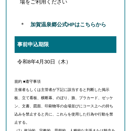
場をご利用ください
＊
加賀温泉郷公式HPはこちらから
事前申込期限
令和8年4月30日（木）
規約 ■遵守事項
主催者もしくは主管者が下記に該当すると判断した掲示
板、立て看板、横断幕、のぼり、旗、プラカード、ゼッケ
ン、文書、図面、印刷物等の会場並びにコース上への持ち
込みを禁止すると共に、これらを使用した行為や行動を禁
止する。
（1）政治的、宗教的、思想的、人種的な主張または観念を