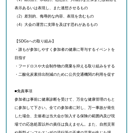
表示あるいは表現し、また連想させるもの
（2）差別的、侮辱的な内容、表現を含むもの
（4）大会の運営に支障を及ぼす恐れがあるもの
【SDGsへの取り組み】
・誰もが参加しやすく参加者の健康に寄与するイベントを
目指す
・フードロスや大会制作物の廃棄を抑える取り組みをする
・二酸化炭素排出削減のために公共交通機関の利用を促す
■免責事項
参加者は事前に健康診断を受けて、万全な健康管理のもと
に参加して下さい。全ての参加者に対し、万一事故が発生
した場合、主催者は当大会が加入する保険の範囲内及び現
場での応急処置以外の責任は負えません。また、自然災害
や新型インフルエンザの流行等の不慮の災害が生じた場