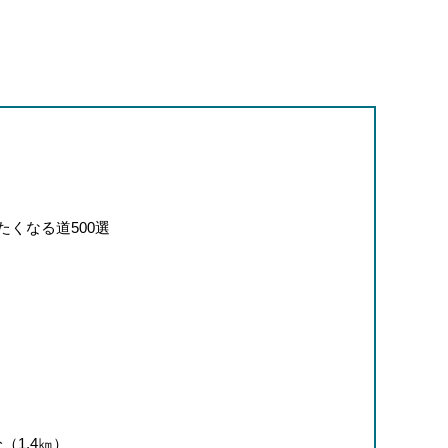
たくなる道500選
（1.4㎞）