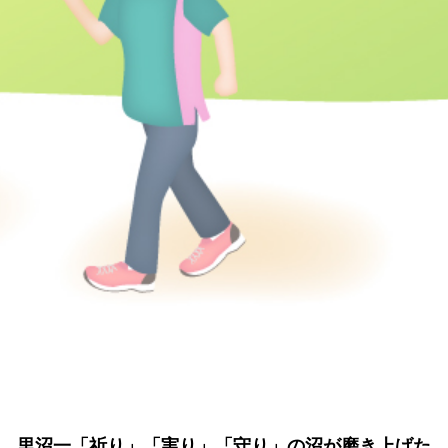
里沼一「祈り」「実り」「守り」の沼が磨き上げた