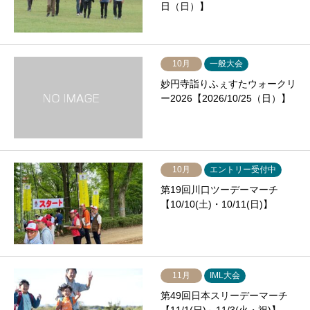
日（日）】
10月
一般大会
妙円寺詣りふぇすたウォークリ
ー2026【2026/10/25（日）】
10月
エントリー受付中
第19回川口ツーデーマーチ
【10/10(土)・10/11(日)】
11月
IML大会
第49回日本スリーデーマーチ