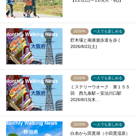
【11/1(日)～11/3(火・祝)】
2026年
一人でも楽しめる
貯木場と南港遊歩道を歩く
2026/8/22(土)
2026年
一人でも楽しめる
ミステリーウオーク 第１５５
回 西九条駅～安治川口駅
2026/8/13(木…
2026年
一人でも楽しめる
白糸から田貫湖（小田貫湿原）