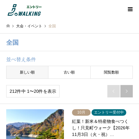
大会・イベント
全国
全国
並べ替え条件
新しい順
古い順
閲覧数順
212件中 1〜20件を表示


10月
エントリー受付中
紅葉！新米＆特産物食べつく
し！只見町ウォーク【2026年
11月3日（火・祝）…