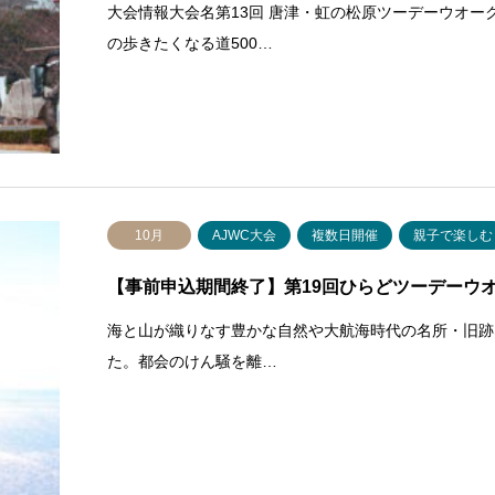
大会情報大会名第13回 唐津・虹の松原ツーデーウオー
の歩きたくなる道500…
10月
AJWC大会
複数日開催
親子で楽しむ
【事前申込期間終了】第19回ひらどツーデーウオ
海と山が織りなす豊かな自然や大航海時代の名所・旧跡
た。都会のけん騒を離…