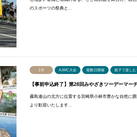
のスポーツの祭典と…
2月
AJWC大会
複数日開催
親子で楽しむ
【事前申込終了】第28回みやざきツーデーマー
霧島連山の北方に位置する宮崎県小林市豊かな自然に囲
より歓迎いたします…