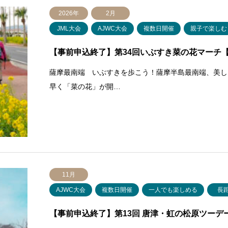
2026年
2月
JML大会
AJWC大会
複数日開催
親子で楽しむ
【事前申込終了】第34回いぶすき菜の花マーチ【2
薩摩最南端 いぶすきを歩こう！薩摩半島最南端、美し
早く「菜の花」が開…
11月
AJWC大会
複数日開催
一人でも楽しめる
長
【事前申込終了】第13回 唐津・虹の松原ツーデーウ