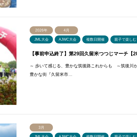
2026年
4月
JML大会
AJWC大会
複数日開催
親子で楽しむ
【事前申込終了】第29回久留米つつじマーチ【202
～ 歩いて感じる、豊かな筑後路これからも ～筑後川
豊かな街『久留米市…
3月
JML大会
AJWC大会
複数日開催
親子で楽しむ