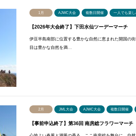
1月
AJWC大会
複数日開催
一人でも楽し
【2026年大会終了】下田水仙ツーデーマーチ
伊豆半島南部に位置する豊かな自然に恵まれた開国の街
目は豊かな自然を満…
2月
JML大会
AJWC大会
複数日開催
【事前申込終了】第36回 南房総フラワーマーチ【20
心地よい春風と潮風の香る、ここ南房総を舞台に、自然