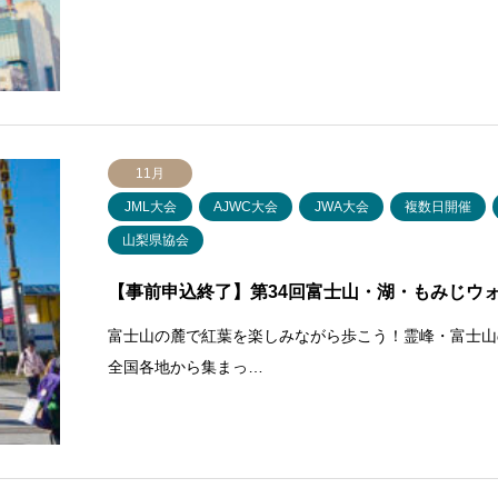
11月
JML大会
AJWC大会
JWA大会
複数日開催
山梨県協会
【事前申込終了】第34回富士山・湖・もみじウォーク
富士山の麓で紅葉を楽しみながら歩こう！霊峰・富士山
全国各地から集まっ…