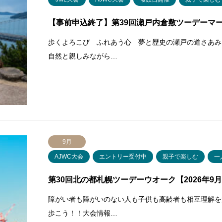
【事前申込終了】第39回瀬戸内倉敷ツーデーマーチ【
歩くよろこび ふれあう心 夢と歴史の瀬戸の道さあみ
自然と親しみながら…
9月
AJWC大会
エントリー受付中
親子で楽しむ
一
第30回北の都札幌ツーデーウオーク【2026年9月12
障がい者も障がいのない人も子供も高齢者も相互理解を
歩こう！！大会情報…