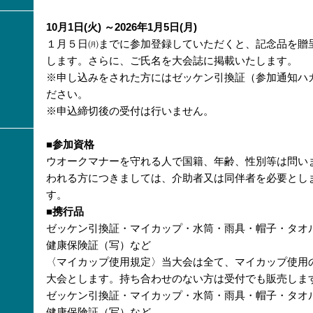
10月1日(火) ～2026年1月5日(月)
１月５日㈪までに参加登録していただくと、記念品を贈
します。さらに、ご氏名を大会誌に掲載いたします。
※申し込みをされた方にはゼッケン引換証（参加通知ハ
ださい。
※申込締切後の受付は行いません。
■参加資格
ウオークマナーを守れる人で国籍、年齢、性別等は問い
われる方につきましては、介助者又は同伴者を必要とし
す。
■携行品
ゼッケン引換証・マイカップ・水筒・雨具・帽子・タオ
健康保険証（写）など
〈マイカップ使用規定〉当大会は全て、マイカップ使用
大会とします。持ち合わせのない方は受付でも販売しま
ゼッケン引換証・マイカップ・水筒・雨具・帽子・タオ
健康保険証（写）など