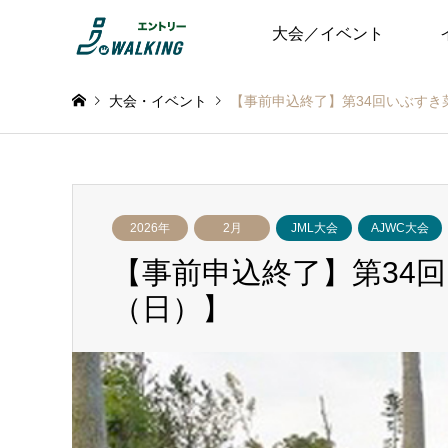
大会／イベント
大会・イベント
【事前申込終了】第34回いぶすき菜
2026年
2月
JML大会
AJWC大会
【事前申込終了】第34回
（日）】