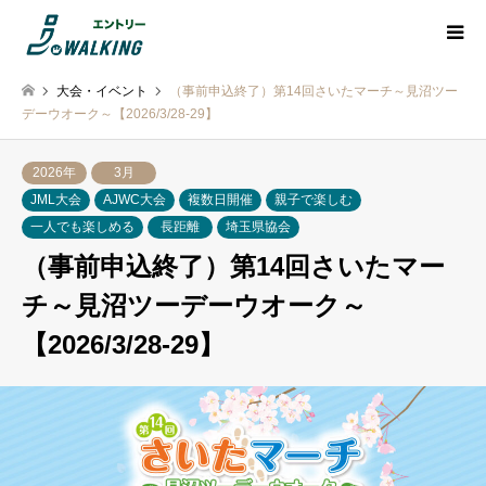
大会・イベント
（事前申込終了）第14回さいたマーチ～見沼ツー
デーウオーク～【2026/3/28-29】
2026年
3月
JML大会
AJWC大会
複数日開催
親子で楽しむ
一人でも楽しめる
長距離
埼玉県協会
（事前申込終了）第14回さいたマー
チ～見沼ツーデーウオーク～
【2026/3/28-29】