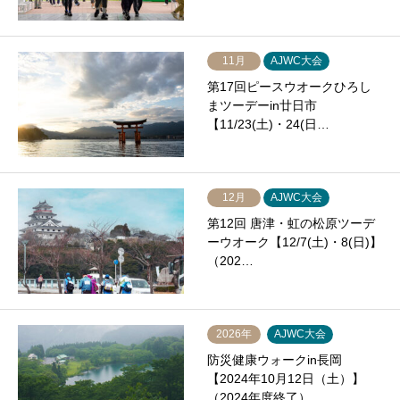
11月
AJWC大会
第17回ピースウオークひろし
まツーデーin廿日市
【11/23(土)・24(日…
12月
AJWC大会
第12回 唐津・虹の松原ツーデ
ーウオーク【12/7(土)・8(日)】
（202…
2026年
AJWC大会
防災健康ウォークin長岡
【2024年10月12日（土）】
（2024年度終了）…