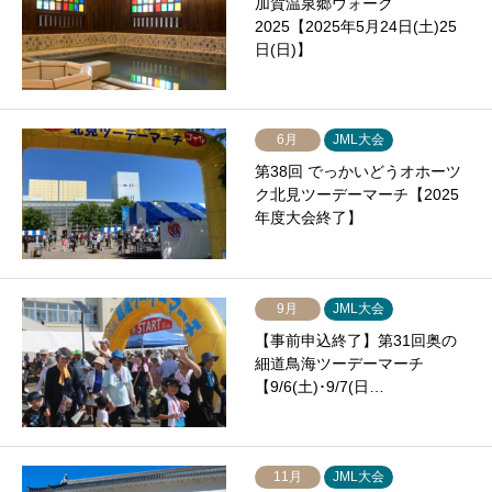
加賀温泉郷ウォーク
2025【2025年5月24日(土)25
日(日)】
6月
JML大会
第38回 でっかいどうオホーツ
ク北見ツーデーマーチ【2025
年度大会終了】
9月
JML大会
【事前申込終了】第31回奥の
細道鳥海ツーデーマーチ
【9/6(土)･9/7(日…
11月
JML大会