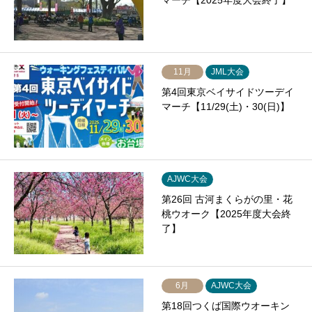
マーチ【2025年度大会終了】
11月
JML大会
第4回東京ベイサイドツーデイ
マーチ【11/29(土)・30(日)】
AJWC大会
第26回 古河まくらがの里・花
桃ウオーク【2025年度大会終
了】
6月
AJWC大会
第18回つくば国際ウオーキン