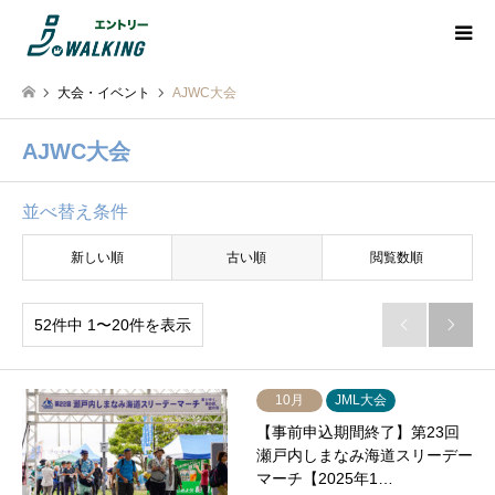
大会・イベント
AJWC大会
AJWC大会
並べ替え条件
新しい順
古い順
閲覧数順
52件中 1〜20件を表示


10月
JML大会
【事前申込期間終了】第23回
瀬戸内しまなみ海道スリーデー
マーチ【2025年1…