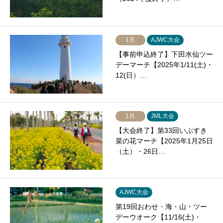
1月
AJWC大会
【事前申込終了】下田水仙ツー
デーマーチ【2025年1/11(土)・
12(日）…
1月
JML大会
【大会終了】第33回いぶすき
菜の花マーチ【2025年1月25日
（土）・26日…
AJWC大会
第19回おわせ・海・山・ツー
デーウオーク【11/16(土)・