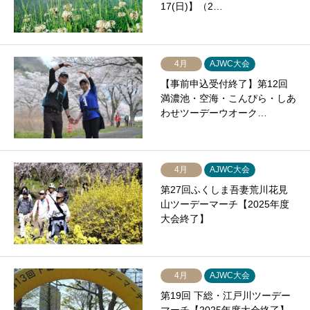
17(日)】（2…
4月
AJWC大会
【事前申込受付終了】第12回
満濃池・空海・こんぴら・しあ
わせツーデーウオーク…
4月
AJWC大会
第27回ふくしま吾妻荒川花見
山ツーデーマーチ【2025年度
大会終了】
4月
AJWC大会
第19回 下総・江戸川ツーデー