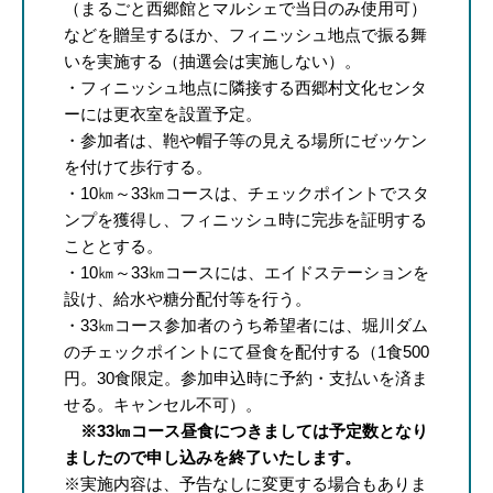
（まるごと西郷館とマルシェで当日のみ使用可）
などを贈呈するほか、フィニッシュ地点で振る舞
いを実施する（抽選会は実施しない）。
・フィニッシュ地点に隣接する西郷村文化センタ
ーには更衣室を設置予定。
・参加者は、鞄や帽子等の見える場所にゼッケン
を付けて歩行する。
・10㎞～33㎞コースは、チェックポイントでスタ
ンプを獲得し、フィニッシュ時に完歩を証明する
こととする。
・10㎞～33㎞コースには、エイドステーションを
設け、給水や糖分配付等を行う。
・33㎞コース参加者のうち希望者には、堀川ダム
のチェックポイントにて昼食を配付する（1食500
円。30食限定。参加申込時に予約・支払いを済ま
せる。キャンセル不可）。
※33㎞コース昼食につきましては予定数となり
ましたので申し込みを終了いたします。
※実施内容は、予告なしに変更する場合もありま