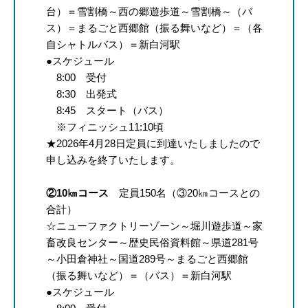
台）＝雪割橋～西の郷遊歩道～雪割橋～（バ
ス）＝まるごと西郷館（振る舞いなど）＝（各
自シャトルバス）＝新白河駅
●スケジュール
8:00 受付
8:30 出発式
8:45 スタート（バス）
※フィニッシュ11:10頃
★2026年4月28日定員に到達いたしましたので
申し込みを終了いたします。
②10㎞コース
定員150名（③20㎞コースとの
合計）
☆ニューファクトリーゾーン～堀川遊歩道～家
畜改良センター～歴史民俗資料館～県道281号
～小田倉神社～国道289号～まるごと西郷館
（振る舞いなど）＝（バス）＝新白河駅
●スケジュール