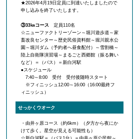
★2026年4月19日定員に到達いたしましたので
申し込みを終了いたします。
③33㎞コース
定員110名
☆ニューファクトリーゾーン～堀川遊歩道～家
畜改良センター～歴史民俗資料館～堀川親水公
園～堀川ダム（予約者へ昼食配付）～雪割橋～
陸上自衛隊演習場～まるごと西郷館（振る舞い
など）＝（バス）＝新白河駅
●スケジュール
7:40～8:00 受付 受付後随時スタート
※フィニッシュ12:00～16:00（16:00最終フ
ィニッシュ）
せっかくウオーク
・由井ヶ原コース（約6km）（夕方から夜にか
けて歩く。星空が見える可能性も）
☆新白河駅＝（バス1台）＝由井ヶ原公民館～