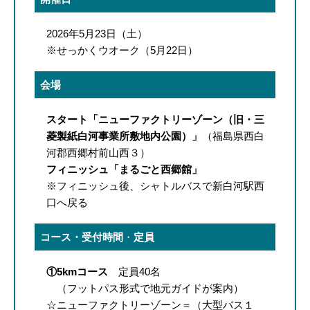
2026年5月23日（土）
※せっかくウオーク（5月22日）
会場
スタート「ニューファクトリーゾーン（旧・三
菱製紙白河事業所敷地内公園）」
（福島県西白
河郡西郷村前山西３）
フィニッシュ「まるごと西郷館」
※フィニッシュ後、シャトルバスで新白河駅西
口へ戻る
コース・受付時間
・
定員
①5kmコース
定員40名
（フットパス形式で地元ガイドが案内）
☆ニューファクトリーゾーン＝（大型バス１