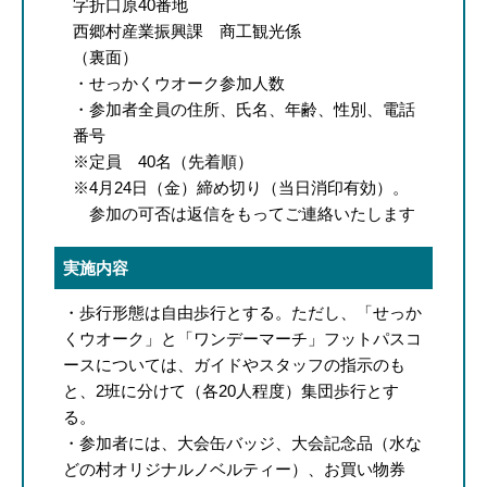
字折口原40番地
西郷村産業振興課 商工観光係
（裏面）
・せっかくウオーク参加人数
・参加者全員の住所、氏名、年齢、性別、電話
番号
※定員 40名（先着順）
※4月24日（金）締め切り（当日消印有効）。
参加の可否は返信をもってご連絡いたします
実施内容
・歩行形態は自由歩行とする。ただし、「せっか
くウオーク」と「ワンデーマーチ」フットパスコ
ースについては、ガイドやスタッフの指示のも
と、2班に分けて（各20人程度）集団歩行とす
る。
・参加者には、大会缶バッジ、大会記念品（水な
どの村オリジナルノベルティー）、お買い物券