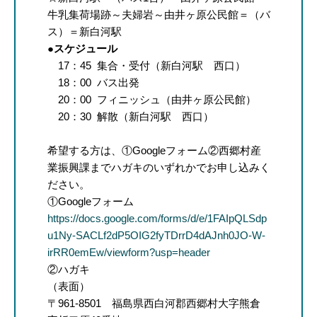
牛乳集荷場跡～夫婦岩～由井ヶ原公民館＝（バ
ス）＝新白河駅
●スケジュール
17：45 集合・受付（新白河駅 西口）
18：00 バス出発
20：00 フィニッシュ（由井ヶ原公民館）
20：30 解散（新白河駅 西口）
希望する方は、①Googleフォーム②西郷村産
業振興課までハガキのいずれかでお申し込みく
ださい。
①Googleフォーム
https://docs.google.com/forms/d/e/1FAIpQLSdp
u1Ny-SACLf2dP5OIG2fyTDrrD4dAJnh0JO-W-
irRR0emEw/viewform?usp=header
②ハガキ
（表面）
〒961-8501 福島県西白河郡西郷村大字熊倉