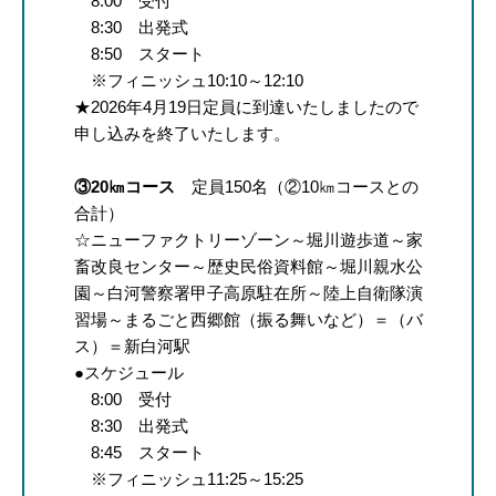
8:00 受付
8:30 出発式
8:50 スタート
※フィニッシュ10:10～12:10
★2026年4月19日定員に到達いたしましたので
申し込みを終了いたします。
③20㎞コース
定員150名（②10㎞コースとの
合計）
☆ニューファクトリーゾーン～堀川遊歩道～家
畜改良センター～歴史民俗資料館～堀川親水公
園～白河警察署甲子高原駐在所～陸上自衛隊演
習場～まるごと西郷館（振る舞いなど）＝（バ
ス）＝新白河駅
●スケジュール
8:00 受付
8:30 出発式
8:45 スタート
※フィニッシュ11:25～15:25