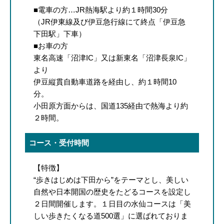
■電車の方…JR熱海駅より約１時間30分
（JR伊東線及び伊豆急行線にて終点「伊豆急
下田駅」下車）
■お車の方
東名高速「沼津IC」又は新東名「沼津長泉IC」
より
伊豆縦貫自動車道路を経由し、約１時間10
分。
​小田原方面からは、国道135経由で熱海より約
２時間。
コース・受付時間
【特徴】
“歩きはじめは下田から”をテーマとし、美しい
自然や日本開国の歴史をたどるコースを設定し
２日間開催します。１日目の水仙コースは「美
しい歩きたくなる道500選」に選ばれておりま