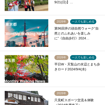
9/21(日)】…
2026年
一人でも楽しめる
第96回井の頭自然ウォーク”自
然とのふれあいを楽しみ
に”《自由歩行》2024…
2026年
一人でも楽しめる
平日W・天覧山の水辺とまち歩
きロード2024/9/4(水)
2026年
只見町スポーツ交流＆体験