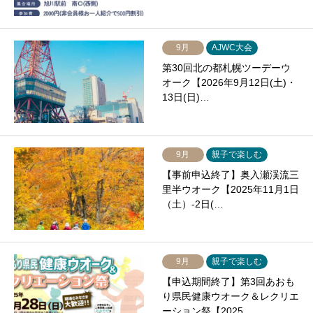
9月
AJWC大会
第30回北の都札幌ツーデーウ
オーク【2026年9月12日(土)・
13日(日)…
9月
親子で楽しむ
【事前申込終了】奥入瀬渓流三
里半ウオーク【2025年11月1日
（土）-2日(…
9月
親子で楽しむ
【申込期間終了】第3回あおも
り県民健康ウオーク＆レクリエ
ーション祭【2025…