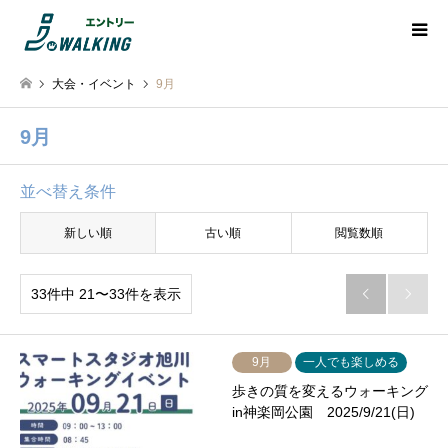
大会・イベント
9月
9月
並べ替え条件
新しい順
古い順
閲覧数順
33件中 21〜33件を表示


9月
一人でも楽しめる
歩きの質を変えるウォーキング
in神楽岡公園 2025/9/21(日)