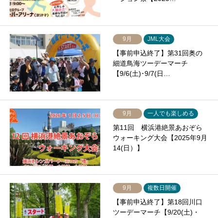
9月
JML大会
【事前申込終了】第31回奥の
細道鳥海ツーデーマーチ
【9/6(土)･9/7(日…
9月
一人でも楽しめる
第11回 横浜港絶景あおぞら
ウォーキング大会【2025年9月
14(日）】
9月
複数日開催
【事前申込終了】第18回川口
ツーデーマーチ【9/20(土)・