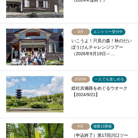
（2024年度終了）
9月
エントリー受付中
いこうよ！只見の森！秋のだい
ぼうけんチャレンジツアー
（2026年9月19日～…
2026年
一人でも楽しめる
総社吉備路をめぐるウオーク
【2024/9/21】
9月
複数日開催
（申込終了）第17回川口ツー