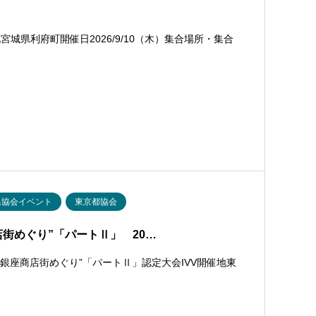
城県利府町開催日2026/9/10（木）集合場所・集合
県協会イベント
東京都協会
店街めぐり”「パートⅡ」 20…
銀座商店街めぐり”「パートⅡ」認定大会IVV開催地東