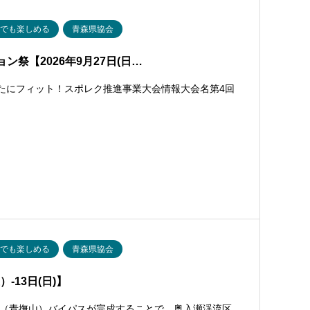
人でも楽しめる
青森県協会
祭【2026年9月27日(日…
なたにフィット！スポレク推進事業大会情報大会名第4回
人でも楽しめる
青森県協会
-13日(日)】
（青撫山）バイパスが完成することで、奥入瀬渓流区