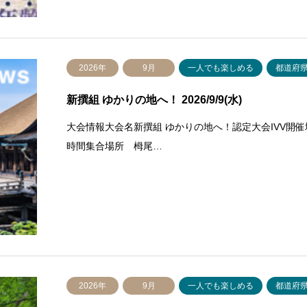
2026年
9月
一人でも楽しめる
都道府
新撰組 ゆかりの地へ！ 2026/9/9(水)
大会情報大会名新撰組 ゆかりの地へ！認定大会IVV開催地
時間集合場所 栂尾…
2026年
9月
一人でも楽しめる
都道府