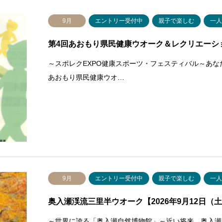
9月
エントリー受付中
親子で楽しむ
一
第4回あおもり県民健康ウオーク＆レクリエーション
～スポレクEXPO健康スポーツ・フェスティバル～あ
あおもり県民健康ウオ…
9月
エントリー受付中
親子で楽しむ
一
奥入瀬渓流三里半ウオーク【2026年9月12日（土）
～世界に誇る「奥入瀬自然博物館」～近い将来、奥入瀬