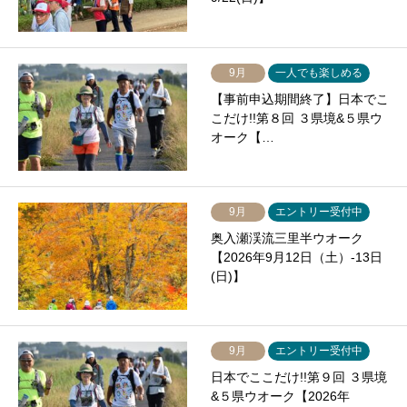
9月
一人でも楽しめる
【事前申込期間終了】日本でこ
こだけ!!第８回 ３県境&５県ウ
オーク【…
9月
エントリー受付中
奥入瀬渓流三里半ウオーク
【2026年9月12日（土）-13日
(日)】
9月
エントリー受付中
日本でここだけ!!第９回 ３県境
&５県ウオーク【2026年