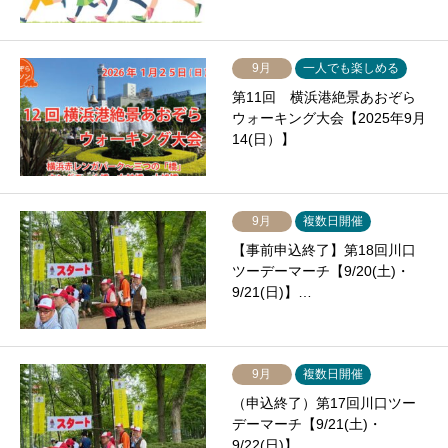
9月
一人でも楽しめる
第11回 横浜港絶景あおぞら
ウォーキング大会【2025年9月
14(日）】
9月
複数日開催
【事前申込終了】第18回川口
ツーデーマーチ【9/20(土)・
9/21(日)】…
9月
複数日開催
（申込終了）第17回川口ツー
デーマーチ【9/21(土)・
9/22(日)】