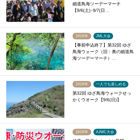
細道鳥海ツーデーマーチ
【9/6(土)･9/7(日…
2026年
JML大会
【事前申込終了】第32回 ゆざ
鳥海ウォーク（旧：奥の細道鳥
海ツーデーマーチ）…
2026年
一人でも楽しめる
第32回 ゆざ鳥海ウォークせっ
かくウオーク【9/6(日)】
2026年
AJWC大会