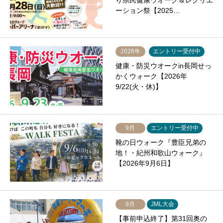
り県民健康ウオーク＆レクリエ
ーション祭【2025…
2026年
エントリー受付中
健康・防災ウオークin長岡せっ
かくウォーク【2026年
9/22(火・休)】
9月
エントリー受付中
靴の日ウォーク『豊臣兄弟の
地！・紀州和歌山ウォーク』
【2026年9月6日】
9月
JML大会
【事前申込終了】第31回奥の