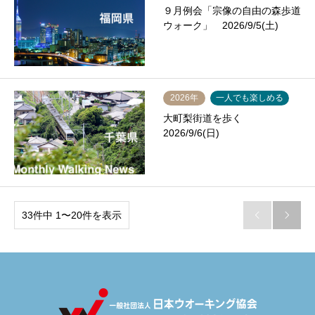
９月例会「宗像の自由の森歩道
ウォーク」 2026/9/5(土)
2026年
一人でも楽しめる
大町梨街道を歩く
2026/9/6(日)
33件中 1〜20件を表示

