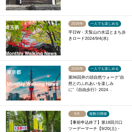
2026年
一人でも楽しめる
平日W・天覧山の水辺とまち歩
きロード2024/9/4(水)
2026年
一人でも楽しめる
第96回井の頭自然ウォーク”自
然とのふれあいを楽しみ
に”《自由歩行》2024…
9月
複数日開催
【事前申込終了】第18回川口
ツーデーマーチ【9/20(土)・