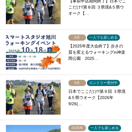
【事前申込期間終了】日本でこ
こだけ!!第８回 ３県境&５県ウ
オーク【…
9月
一人でも楽しめる
【2025年度大会終了】歩きの
質を変えるウォーキングin神楽
岡公園 2025…
9月
エントリー受付中
日本でここだけ!!第９回 ３県境
&５県ウオーク【2026年
9/26(…
2026年
一人でも楽しめる