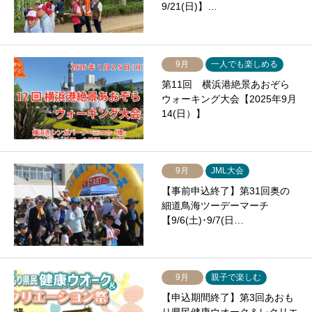
9/21(日)】…
9月
一人でも楽しめる
第11回 横浜港絶景あおぞら
ウォーキング大会【2025年9月
14(日）】
9月
JML大会
【事前申込終了】第31回奥の
細道鳥海ツーデーマーチ
【9/6(土)･9/7(日…
9月
親子で楽しむ
【申込期間終了】第3回あおも