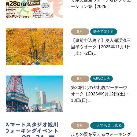
り県民健康ウオーク＆レクリエ
ーション祭【2025…
9月
親子で楽しむ
【事前申込終了】奥入瀬渓流三
里半ウオーク【2025年11月1日
（土）-2日(…
9月
AJWC大会
第30回北の都札幌ツーデーウ
オーク【2026年9月12日(土)・
13日(日)…
9月
一人でも楽しめる
歩きの質を変えるウォーキング