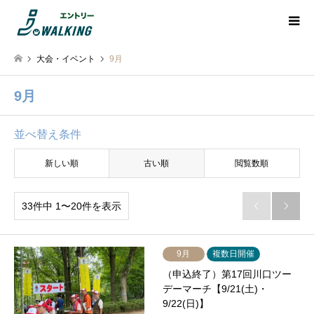
大会・イベント
9月
9月
並べ替え条件
新しい順
古い順
閲覧数順
33件中 1〜20件を表示


9月
複数日開催
（申込終了）第17回川口ツー
デーマーチ【9/21(土)・
9/22(日)】