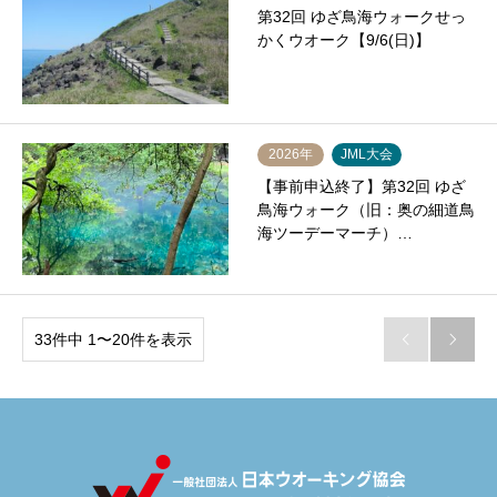
第32回 ゆざ鳥海ウォークせっ
かくウオーク【9/6(日)】
2026年
JML大会
【事前申込終了】第32回 ゆざ
鳥海ウォーク（旧：奥の細道鳥
海ツーデーマーチ）…
33件中 1〜20件を表示

