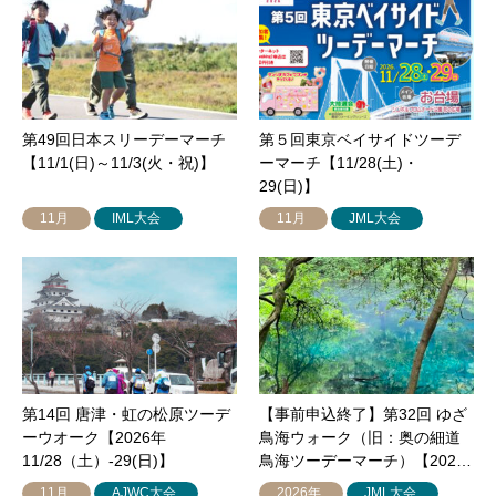
第49回日本スリーデーマーチ
第５回東京ベイサイドツーデ
【11/1(日)～11/3(火・祝)】
ーマーチ【11/28(土)・
29(日)】
11月
IML大会
11月
JML大会
第14回 唐津・虹の松原ツーデ
【事前申込終了】第32回 ゆざ
ーウオーク【2026年
鳥海ウォーク（旧：奥の細道
11/28（土）-29(日)】
鳥海ツーデーマーチ）【202…
11月
AJWC大会
2026年
JML大会