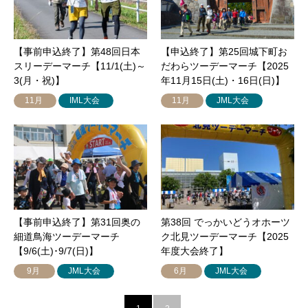
【事前申込終了】第48回日本
【申込終了】第25回城下町お
スリーデーマーチ【11/1(土)～
だわらツーデーマーチ【2025
3(月・祝)】
年11月15日(土)・16日(日)】
11月
IML大会
11月
JML大会
【事前申込終了】第31回奥の
第38回 でっかいどうオホーツ
細道鳥海ツーデーマーチ
ク北見ツーデーマーチ【2025
【9/6(土)･9/7(日)】
年度大会終了】
9月
JML大会
6月
JML大会