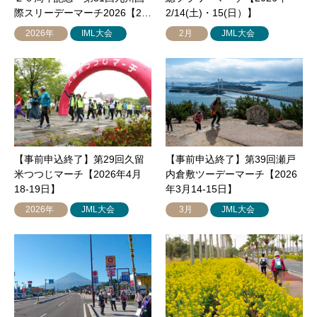
際スリーデーマーチ2026【2…
2/14(土)・15(日）】
2026年
IML大会
2月
JML大会
【事前申込終了】第29回久留
【事前申込終了】第39回瀬戸
米つつじマーチ【2026年4月
内倉敷ツーデーマーチ【2026
18-19日】
年3月14-15日】
2026年
JML大会
3月
JML大会