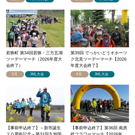
若狭町 第34回若狭・三方五湖
第39回 でっかいどうオホーツ
ツーデーマーチ（2026年度大
ク北見ツーデーマーチ【2026
会終了）
年度大会終了】
5月
JML大会
6月
JML大会
【事前申込終了】～新市誕生
【事前申込終了】第36回 南房
２０周年記念～第31回九州国
総フラワーマーチ【2026年