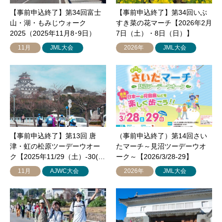
【事前申込終了】第34回富士
【事前申込終了】第34回いぶ
山・湖・もみじウォーク
すき菜の花マーチ【2026年2月
2025（2025年11月8･9日）
7日（土）・8日（日）】
11月
JML大会
2026年
JML大会
【事前申込終了】第13回 唐
（事前申込終了）第14回さい
津・虹の松原ツーデーウオー
たマーチ～見沼ツーデーウオ
ク【2025年11/29（土）-30(…
ーク～【2026/3/28-29】
11月
AJWC大会
2026年
JML大会