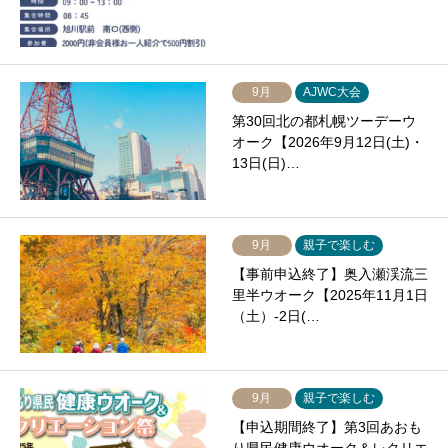
9月
AJWC大会
第30回北の都札幌ツーデーウ
オーク【2026年9月12日(土)・
13日(日)…
9月
親子で楽しむ
【事前申込終了】奥入瀬渓流三
里半ウオーク【2025年11月1日
（土）-2日(…
9月
親子で楽しむ
【申込期間終了】第3回あおも