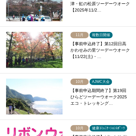
津・虹の松原ツーデーウオーク
【2025年11/2…
11月
複数日開催
【事前申込終了】第12回日高
かわせみの里ツーデーウオーク
【11/22(土)・…
10月
AJWC大会
【事前申込期間終了】第19回
ひらどツーデーウオーク2025
エコ・トレッキング…
10月
健康ｺﾐｭﾆｹｰｼｮﾝｽﾎﾟｰﾂ