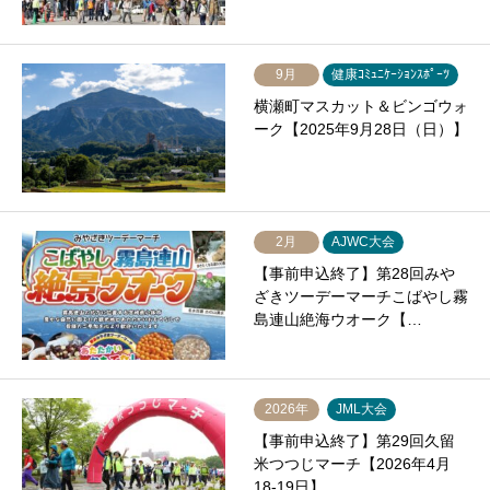
9月
健康ｺﾐｭﾆｹｰｼｮﾝｽﾎﾟｰﾂ
横瀬町マスカット＆ビンゴウォ
ーク【2025年9月28日（日）】
2月
AJWC大会
【事前申込終了】第28回みや
ざきツーデーマーチこばやし霧
島連山絶海ウオーク【…
2026年
JML大会
【事前申込終了】第29回久留
米つつじマーチ【2026年4月
18-19日】