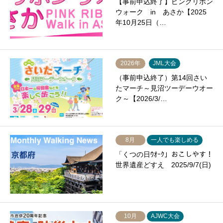
【事前申込終了】ピンクリボン
ウォーク in あさか【2025
年10月25日（…
2026年
JML大会
（事前申込終了）第14回さい
たマーチ～見沼ツーデーウオー
ク～【2026/3/…
8月
一人でも楽しめる
「くつの日ｳｵｰｸ」おこしやす！
世界遺産どすえ 2025/9/7(日)
10月
AJWC大会