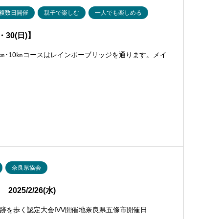
複数日開催
親子で楽しむ
一人でも楽しめる
30(日)】
0㎞･10㎞コースはレインボーブリッジを通ります。メイ
奈良県協会
5/2/26(水)
を歩く認定大会IVV開催地奈良県五條市開催日