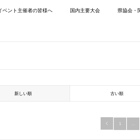
イベント主催者の皆様へ
国内主要大会
県協会・
新しい順
古い順

1
…