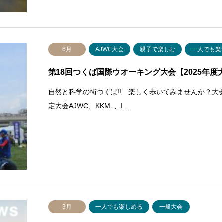
6月
AJWC大会
親子で楽しむ
一人でも楽
第18回つくば国際ウオーキング大会【2025年度
自然と科学の街つくば!! 楽しく歩いてみませんか？大
定大会AJWC、KKML、I…
3月
一人でも楽しめる
一般大会