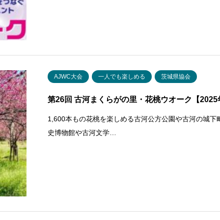
AJWC大会
一人でも楽しめる
茨城県協会
第26回 古河まくらがの里・花桃ウオーク【202
1,600本もの花桃を楽しめる古河公方公園や古河の城
史博物館や古河文学…