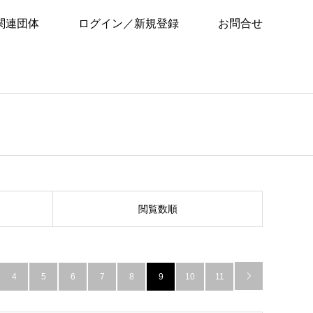
関連団体
ログイン／新規登録
お問合せ
閲覧数順
4
5
6
7
8
9
10
11
