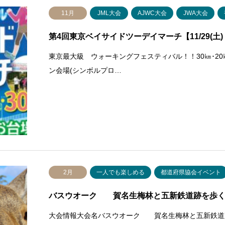
11月
JML大会
AJWC大会
JWA大会
第4回東京ベイサイドツーデイマーチ【11/29(土)・
東京最大級 ウォーキングフェスティバル！！30㎞･2
ン会場(シンボルプロ…
2月
一人でも楽しめる
都道府県協会イベント
バスウオーク 賀名生梅林と五新鉄道跡を歩く 202
大会情報大会名バスウオーク 賀名生梅林と五新鉄道跡