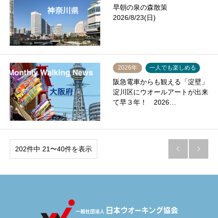
早朝の泉の森散策
2026/8/23(日)
2026年
一人でも楽しめる
阪急電車からも観える「淀壁」
淀川区にウオールアートが出来
て早３年！ 2026…
202件中 21〜40件を表示

