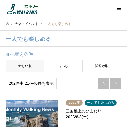
大会・イベント
一人でも楽しめる
一人でも楽しめる
並べ替え条件
新しい順
古い順
閲覧数順
202件中 21〜40件を表示


2026年
一人でも楽しめる
三国池上のひまわり
2026/8/8(土)