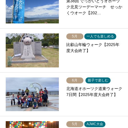
第38回 でっかいどうオホーツ
ク北見ツーデーマーチ せっか
くウオーク【202…
5月
一人でも楽しめる
比叡山年輪ウォーク【2025年
度大会終了】
6月
親子で楽しむ
北海道オホーツク道東ウォーク
7日間【2025年度大会終了】
5月
AJWC大会