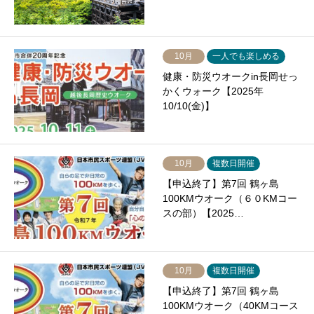
10月
一人でも楽しめる
健康・防災ウオークin長岡せっ
かくウォーク【2025年
10/10(金)】
10月
複数日開催
【申込終了】第7回 鶴ヶ島
100KMウオーク（６０KMコー
スの部）【2025…
10月
複数日開催
【申込終了】第7回 鶴ヶ島
100KMウオーク（40KMコース