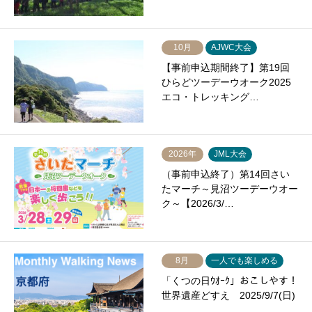
10月
AJWC大会
【事前申込期間終了】第19回
ひらどツーデーウオーク2025
エコ・トレッキング…
2026年
JML大会
（事前申込終了）第14回さい
たマーチ～見沼ツーデーウオー
ク～【2026/3/…
8月
一人でも楽しめる
「くつの日ｳｵｰｸ」おこしやす！
世界遺産どすえ 2025/9/7(日)