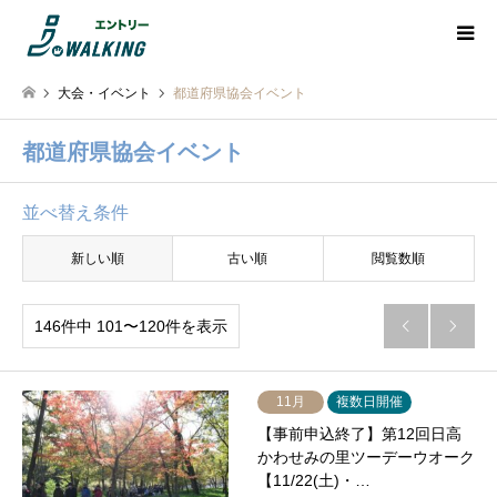
大会・イベント
都道府県協会イベント
都道府県協会イベント
並べ替え条件
新しい順
古い順
閲覧数順
146件中 101〜120件を表示


11月
複数日開催
【事前申込終了】第12回日高
かわせみの里ツーデーウオーク
【11/22(土)・…