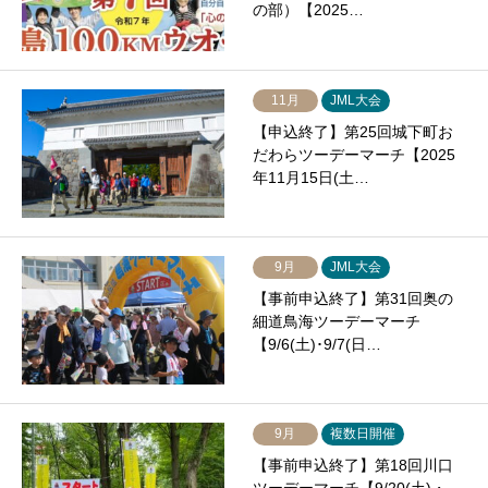
の部）【2025…
11月
JML大会
【申込終了】第25回城下町お
だわらツーデーマーチ【2025
年11月15日(土…
9月
JML大会
【事前申込終了】第31回奥の
細道鳥海ツーデーマーチ
【9/6(土)･9/7(日…
9月
複数日開催
【事前申込終了】第18回川口