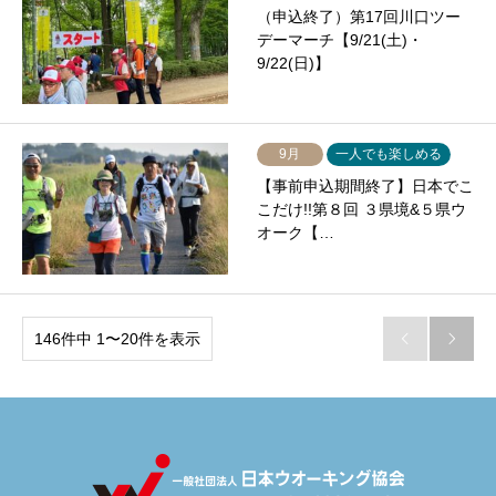
（申込終了）第17回川口ツー
デーマーチ【9/21(土)・
9/22(日)】
9月
一人でも楽しめる
【事前申込期間終了】日本でこ
こだけ!!第８回 ３県境&５県ウ
オーク【…
146件中 1〜20件を表示

