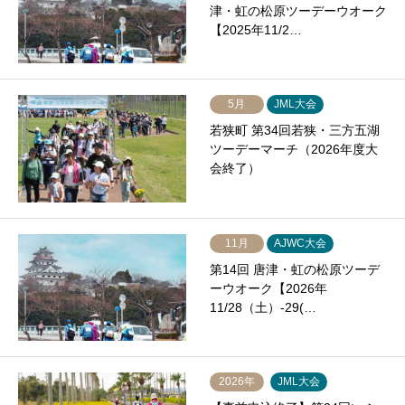
津・虹の松原ツーデーウオーク
【2025年11/2…
5月
JML大会
若狭町 第34回若狭・三方五湖
ツーデーマーチ（2026年度大
会終了）
11月
AJWC大会
第14回 唐津・虹の松原ツーデ
ーウオーク【2026年
11/28（土）-29(…
2026年
JML大会