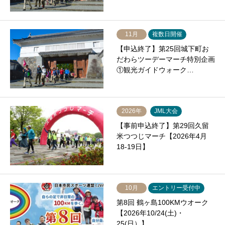
11月
複数日開催
【申込終了】第25回城下町お
だわらツーデーマーチ特別企画
①観光ガイドウォーク…
2026年
JML大会
【事前申込終了】第29回久留
米つつじマーチ【2026年4月
18-19日】
10月
エントリー受付中
第8回 鶴ヶ島100KMウオーク
【2026年10/24(土)・
25(日）】