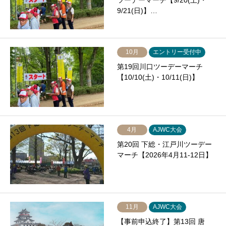
ツーデーマーチ【9/20(土)・
9/21(日)】…
10月
エントリー受付中
第19回川口ツーデーマーチ
【10/10(土)・10/11(日)】
4月
AJWC大会
第20回 下総・江戸川ツーデー
マーチ【2026年4月11-12日】
11月
AJWC大会
【事前申込終了】第13回 唐