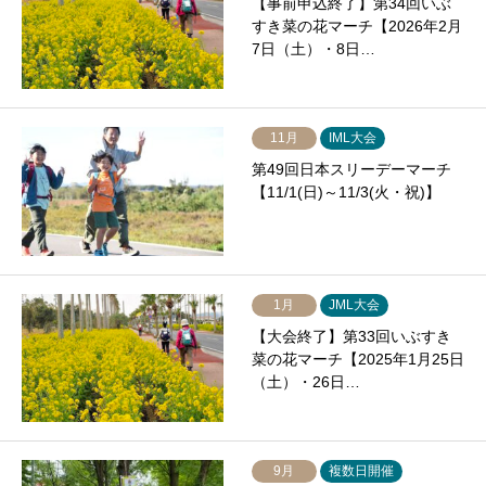
【事前申込終了】第34回いぶ
すき菜の花マーチ【2026年2月
7日（土）・8日…
11月
IML大会
第49回日本スリーデーマーチ
【11/1(日)～11/3(火・祝)】
1月
JML大会
【大会終了】第33回いぶすき
菜の花マーチ【2025年1月25日
（土）・26日…
9月
複数日開催