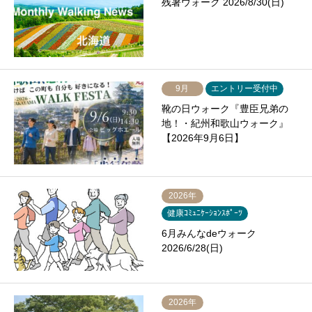
残暑ウォーク 2026/8/30(日)
9月
エントリー受付中
靴の日ウォーク『豊臣兄弟の
地！・紀州和歌山ウォーク』
【2026年9月6日】
2026年
健康ｺﾐｭﾆｹｰｼｮﾝｽﾎﾟｰﾂ
6月みんなdeウォーク
2026/6/28(日)
2026年