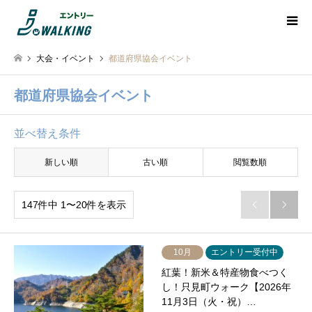
大会・イベント
都道府県協会イベント
都道府県協会イベント
並べ替え条件
新しい順
古い順
閲覧数順
147件中 1〜20件を表示


10月
エントリー受付中
紅葉！新米＆特産物食べつく
し！只見町ウォーク【2026年
11月3日（火・祝）…