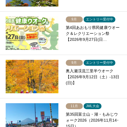
9月
エントリー受付中
第4回あおもり県民健康ウオー
ク＆レクリエーション祭
【2026年9月27日(日…
9月
エントリー受付中
奥入瀬渓流三里半ウオーク
【2026年9月12日（土）-13日
(日)】
11月
JML大会
第35回富士山・湖・もみじウ
ォーク2026（2026年11月14･
15日）