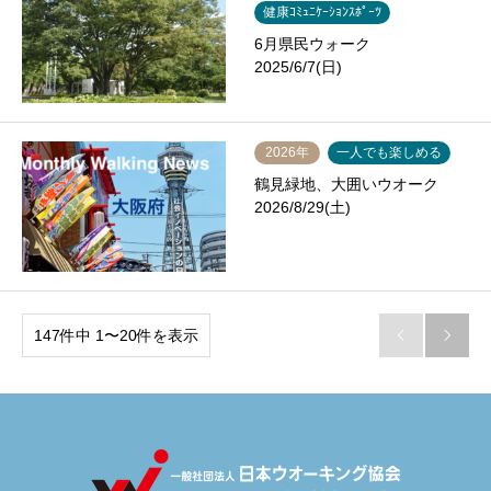
健康ｺﾐｭﾆｹｰｼｮﾝｽﾎﾟｰﾂ
6月県民ウォーク
2025/6/7(日)
2026年
一人でも楽しめる
鶴見緑地、大囲いウオーク
2026/8/29(土)
147件中 1〜20件を表示

