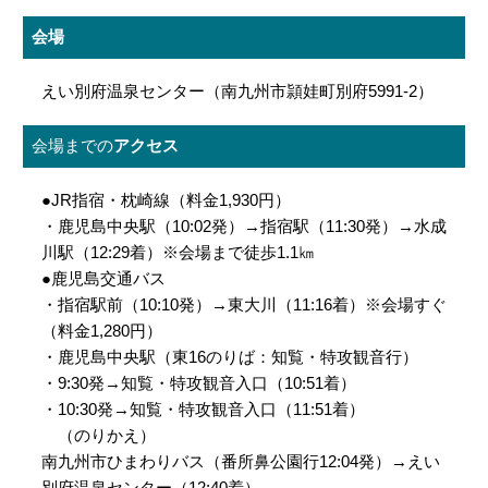
会場
えい別府温泉センター（南九州市頴娃町別府5991-2）
会場までの
アクセス
●JR指宿・枕崎線（料金1,930円）
・鹿児島中央駅（10:02発）→指宿駅（11:30発）→水成
川駅（12:29着）※会場まで徒歩1.1㎞
●鹿児島交通バス
・指宿駅前（10:10発）→東大川（11:16着）※会場すぐ
（料金1,280円）
・鹿児島中央駅（東16のりば：知覧・特攻観音行）
・9:30発→知覧・特攻観音入口（10:51着）
・10:30発→知覧・特攻観音入口（11:51着）
（のりかえ）
南九州市ひまわりバス（番所鼻公園行12:04発）→えい
別府温泉センター（12:40着）