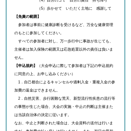
（4）自分のゴミ 自分の責任 持ち帰り
（5）歩かせて いただく土地に 感謝して
【免責の範囲】
参加者は事前に健康診断を受けるなど、万全な健康管理
のもとに参加してください。
すべての参加者に対し、万一歩行中に事故が生じても、
主催者は加入保険の範囲又は応急処置以外の責任は負いま
せん。
【申込規約】
（大会申込に際して参加者は下記の申込規約
に同意の上、お申し込みください）
1．自己都合によるキャンセルや過剰入金・重複入金の参
加費の返金はできません。
2．自然災害、歩行困難な荒天、新型流行性疾患の流行等
の事態が生じた場合、大会の実施・中止の判断は主催また
は当該自治体の決定に従います。
なお、中止と判断された場合は、大会資料の送付は行いま