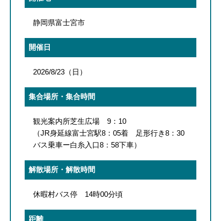
静岡県富士宮市
開催日
2026/8/23（日）
集合場所・集合時間
観光案内所芝生広場 9：10
（JR身延線富士宮駅8：05着 足形行き8：30
バス乗車ー白糸入口8：58下車）
解散場所・解散時間
休暇村バス停 14時00分頃
距離