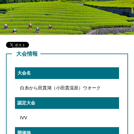
大会情報
大会名
白糸から田貫湖（小田貫湿原）ウオーク
認定大会
IVV
開催地