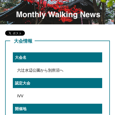
大会情報
大会名
六辻水辺公園から別所沼へ
認定大会
IVV
開催地