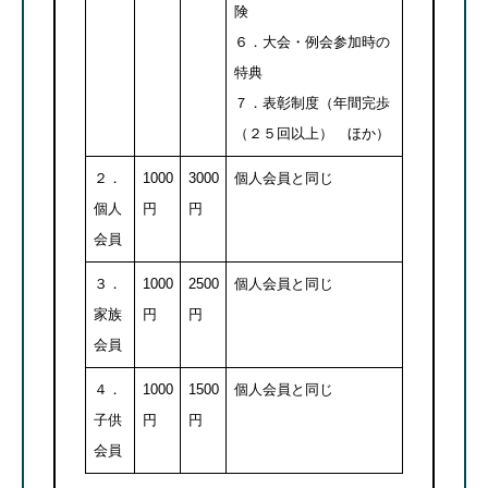
険
６．大会・例会参加時の
特典
７．表彰制度（年間完歩
（２５回以上） ほか）
２．
1000
3000
個人会員と同じ
個人
円
円
会員
３．
1000
2500
個人会員と同じ
家族
円
円
会員
４．
1000
1500
個人会員と同じ
子供
円
円
会員