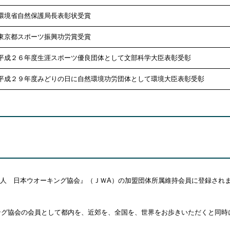
環境省自然保護局長表彰状受賞
東京都スポーツ振興功労賞受賞
平成２６年度生涯スポーツ優良団体として文部科学大臣表彰受彰
平成２９年度みどりの日に自然環境功労団体として環境大臣表彰受彰
人 日本ウオーキング協会』（ＪＷA）の加盟団体所属維持会員に登録され
ング協会の会員として都内を、近郊を、全国を、世界をお歩きいただくと同時