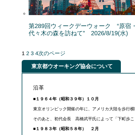
第289回ウィークデーウォーク “原宿
代々木の森を訪ねて” 2026/8/19(水)
1
2
3
4
次のページ
東京都ウオーキング協会について
沿革
■１９６４年（昭和３９年）１０月
東京オリンピック開催の年に、アメリカ大陸を歩行横
そのあと、初代会長 高橋武平氏によって「下町歩こ
■１９８３年（昭和５８年） ２月