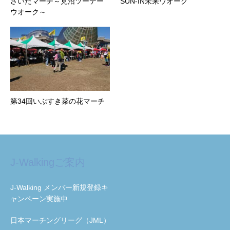
さいたマーチ～見沼ツーデー
SUN-IN未来ウオーク
ウオーク～
第34回いぶすき菜の花マーチ
J-Walkingご案内
J-Walking メンバー新規登録キ
ャンペーン実施中
日本マーチングリーグ（JML）