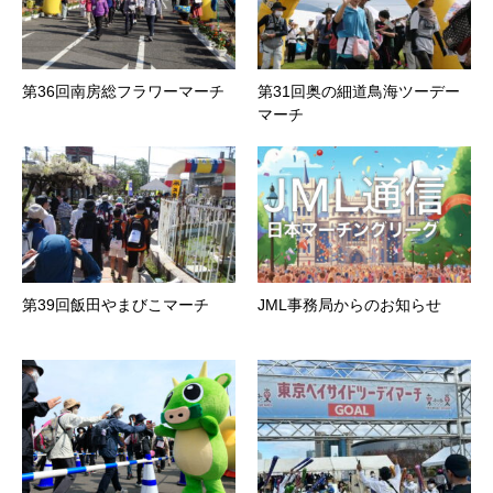
第36回南房総フラワーマーチ
第31回奥の細道鳥海ツーデー
マーチ
第39回飯田やまびこマーチ
JML事務局からのお知らせ