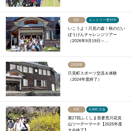
9月
エントリー受付中
いこうよ！只見の森！秋のだい
ぼうけんチャレンジツアー
（2026年9月19日～…
2026年
只見町スポーツ交流＆体験
（2024年度終了）
4月
AJWC大会
第27回ふくしま吾妻荒川花見
山ツーデーマーチ【2025年度
大会終了】