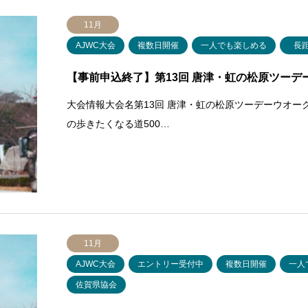
11月
AJWC大会
複数日開催
一人でも楽しめる
長
【事前申込終了】第13回 唐津・虹の松原ツーデーウ
大会情報大会名第13回 唐津・虹の松原ツーデーウオー
の歩きたくなる道500…
11月
AJWC大会
エントリー受付中
複数日開催
一人
佐賀県協会