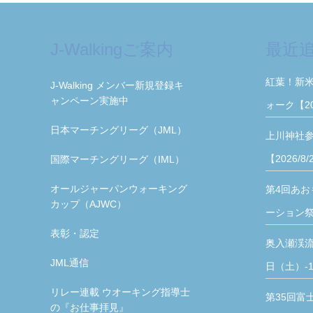
J-Walkingご案内
最近
紅葉！新
J-Walking メンバー新規登録キ
ャンペーン実施中
ォーク【2
日本マーチングリーグ（JML）
上川神社
【2026/8
国際マーチングリーグ（IML）
オールジャーパンウォーキング
第4回あお
カップ（AJWC）
ーション祭【
表彰・認定
奥入瀬渓流
JML通信
日（土）-1
リレー連載 ウオーキング指導士
第35回富
の『お仕事拝見』