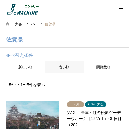
大会・イベント
佐賀県
佐賀県
並べ替え条件
新しい順
古い順
閲覧数順
5件中 1〜5件を表示
12月
AJWC大会
第12回 唐津・虹の松原ツーデ
ーウオーク【12/7(土)・8(日)】
（202…