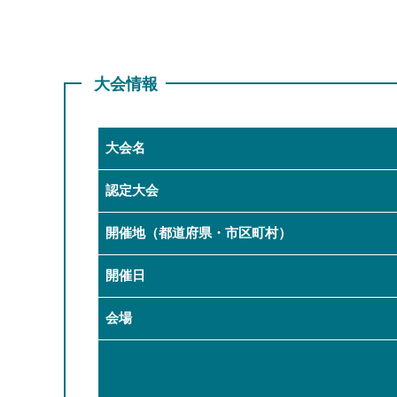
大会情報
大会名
認定大会
開催地（都道府県・市区町村）
開催日
会場