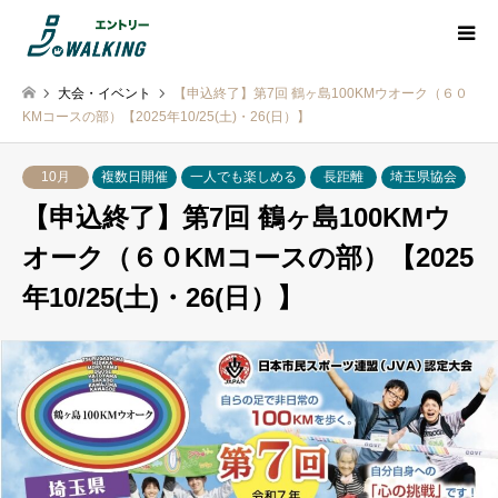
大会・イベント
【申込終了】第7回 鶴ヶ島100KMウオーク（６０
KMコースの部）【2025年10/25(土)・26(日）】
10月
複数日開催
一人でも楽しめる
長距離
埼玉県協会
【申込終了】第7回 鶴ヶ島100KMウ
オーク（６０KMコースの部）【2025
年10/25(土)・26(日）】