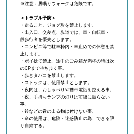
※注意：居眠りウォークは危険です。
＜トラブル予防＞
・走ること、ジョグ歩を禁止します。
・出入口、交差点、歩道では、車・自転車・一
般歩行者を優先とします。
・コンビニ等で駐車枠内・車止めでの休憩を禁
止します。
・ポイ捨て禁止。途中のごみ箱が満杯の時は次
のCPまで持ち歩く事。
・歩きタバコを禁止します。
・ストックは、使用禁止とします。
・夜間は、おしゃべりや携帯電話を控える事。
・夜、手持ちランプの灯りは前後に振らない
事。
・鈴などの音の出る物は付けない事。
・傘の使用は、危険・迷惑防止の為、できる限
り自粛する。