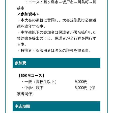
・コース：鶴ヶ島市→坂戸市→川島町→川
越市
＜参加資格＞
・本大会の趣旨に賛同し、大会規則及び公衆道
徳を遵守する事。
・中学生以下の参加者は保護者が署名捺印した
誓約書を提出のうえ、保護者が全行程を同行す
る事。
・持病者・薬服用者は医師の許可を得る事。
参加費
【60KMコース】
・一般（高校生以上） 9,000円
・中学生以下 5,000円（保
護者同伴）
申込期間