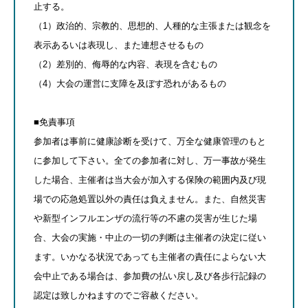
止する。
（1）政治的、宗教的、思想的、人種的な主張または観念を
表示あるいは表現し、また連想させるもの
（2）差別的、侮辱的な内容、表現を含むもの
（4）大会の運営に支障を及ぼす恐れがあるもの
■免責事項
参加者は事前に健康診断を受けて、万全な健康管理のもと
に参加して下さい。全ての参加者に対し、万一事故が発生
した場合、主催者は当大会が加入する保険の範囲内及び現
場での応急処置以外の責任は負えません。また、自然災害
や新型インフルエンザの流行等の不慮の災害が生じた場
合、大会の実施・中止の一切の判断は主催者の決定に従い
ます。いかなる状況であっても主催者の責任によらない大
会中止である場合は、参加費の払い戻し及び各歩行記録の
認定は致しかねますのでご容赦ください。