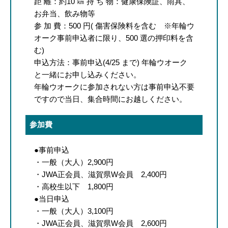
距 離：約10 ㎞ 持 ち 物：健康保険証、雨具、
お弁当、飲み物等
参 加 費：500 円( 傷害保険料を含む ※年輪ウ
オーク事前申込者に限り、500 選の押印料を含
む)
申込方法：事前申込(4/25 まで) 年輪ウオーク
と一緒にお申し込みください。
年輪ウオークに参加されない方は事前申込不要
ですので当日、集合時間にお越しください。
参加費
●事前申込
・一般（大人）2,900円
・JWA正会員、滋賀県W会員 2,400円
・高校生以下 1,800円
●当日申込
・一般（大人）3,100円
・JWA正会員、滋賀県W会員 2,600円