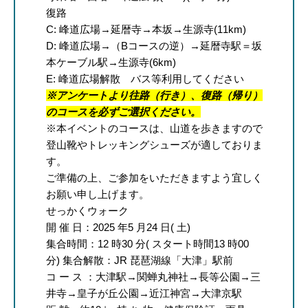
復路
C: 峰道広場→延暦寺→本坂→生源寺(11km)
D: 峰道広場→（Bコースの逆）→延暦寺駅＝坂
本ケーブル駅→生源寺(6km)
E: 峰道広場解散 バス等利用してください
※アンケートより往路（行き）、復路（帰り）
のコースを必ずご選択ください。
※本イベントのコースは、山道を歩きますので
登山靴やトレッキングシューズが適しておりま
す。
ご準備の上、ご参加をいただきますよう宜しく
お願い申し上げます。
せっかくウォーク
開 催 日：2025 年5 月24 日( 土)
集合時間：12 時30 分( スタート時間13 時00
分) 集合解散：JR 琵琶湖線「大津」駅前
コ ー ス ：大津駅→関蝉丸神社→長等公園→三
井寺→皇子が丘公園→近江神宮→大津京駅