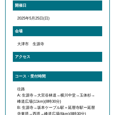
開催日
2025年5月25日(日)
会場
大津市 生源寺
アクセス
コース・受付時間
往路
A: 生源寺→大宮谷林道→横川中堂→玉体杉→
峰道広場(11km)(8時30分)
B: 生源寺→坂本ケーブル駅＝延暦寺駅ー延暦
寺東塔→西塔→峰道広場(6km)(8時30分)