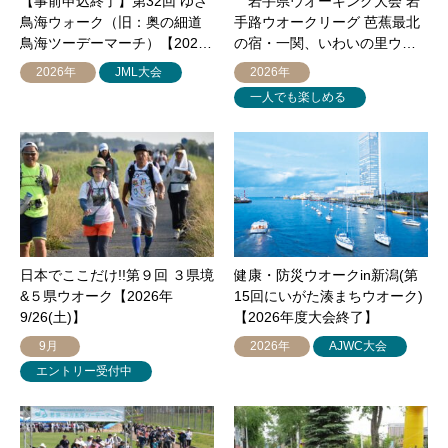
【事前申込終了】第32回 ゆざ
岩手県ウオーキング大会 岩
鳥海ウォーク（旧：奥の細道
手路ウオークリーグ 芭蕉最北
鳥海ツーデーマーチ）【202…
の宿・一関、いわいの里ウ…
2026年
JML大会
2026年
一人でも楽しめる
日本でここだけ!!第９回 ３県境
健康・防災ウオークin新潟(第
&５県ウオーク【2026年
15回にいがた湊まちウオーク)
9/26(土)】
【2026年度大会終了】
9月
2026年
AJWC大会
エントリー受付中