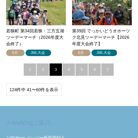
若狭町 第34回若狭・三方五湖
第39回 でっかいどうオホーツ
ツーデーマーチ（2026年度大
ク北見ツーデーマーチ【2026
会終了）
年度大会終了】
5月
JML大会
6月
JML大会
1
2
3
4
5
6
7
124件中 41〜60件を表示
J-Walkingご案内
J-Walking メンバー新規登録キ