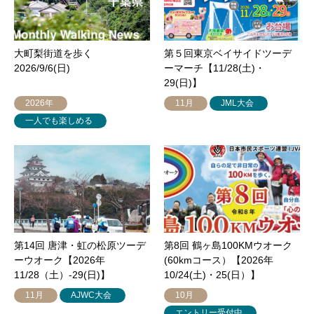
大町梨街道を歩く
第５回東京ベイサイドツーデ
2026/9/6(日)
ーマーチ【11/28(土)・
29(日)】
2026年
11月
JML大会
一人でも楽しめる
第14回 唐津・虹の松原ツーデ
第8回 鶴ヶ島100KMウオーク
ーウオーク【2026年
(60kmコース）【2026年
11/28（土）-29(日)】
10/24(土)・25(日）】
11月
AJWC大会
10月
エントリー受付中