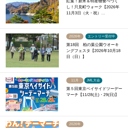
紅葉！新米＆特産物食べつく
し！只見町ウォーク【2026年
11月3日（火・祝）…
2026年
エントリー受付中
第18回 柏の葉公園ウオーキ
ングフェスタ【2026年10月18
日（日）】
11月
JML大会
第５回東京ベイサイドツーデー
マーチ【11/28(土)・29(日)】
2026年