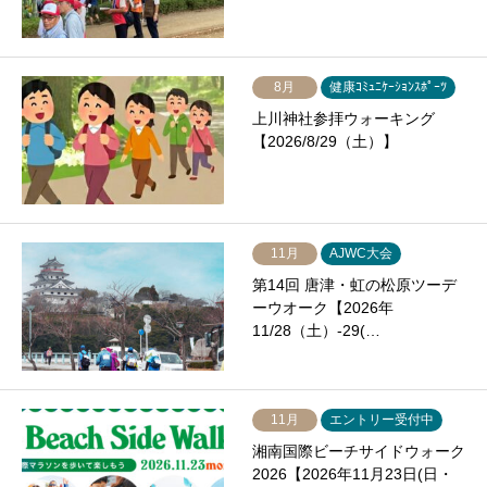
8月
健康ｺﾐｭﾆｹｰｼｮﾝｽﾎﾟｰﾂ
上川神社参拝ウォーキング
【2026/8/29（土）】
11月
AJWC大会
第14回 唐津・虹の松原ツーデ
ーウオーク【2026年
11/28（土）-29(…
11月
エントリー受付中
湘南国際ビーチサイドウォーク
2026【2026年11月23日(日・