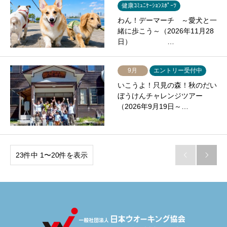
健康ｺﾐｭﾆｹｰｼｮﾝｽﾎﾟｰﾂ
わん！デーマーチ ～愛犬と一
緒に歩こう～（2026年11月28
日） …
9月
エントリー受付中
いこうよ！只見の森！秋のだい
ぼうけんチャレンジツアー
（2026年9月19日～…
23件中 1〜20件を表示

