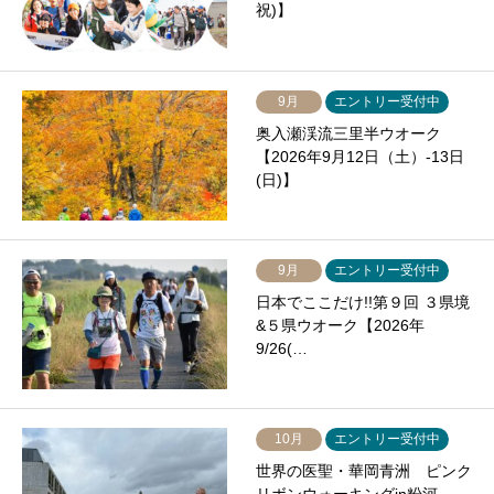
祝)】
9月
エントリー受付中
奥入瀬渓流三里半ウオーク
【2026年9月12日（土）-13日
(日)】
9月
エントリー受付中
日本でここだけ!!第９回 ３県境
&５県ウオーク【2026年
9/26(…
10月
エントリー受付中
世界の医聖・華岡青洲 ピンク