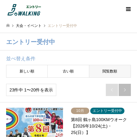
大会・イベント
エントリー受付中
エントリー受付中
並べ替え条件
新しい順
古い順
閲覧数順
23件中 1〜20件を表示


10月
エントリー受付中
第8回 鶴ヶ島100KMウオーク
【2026年10/24(土)・
25(日）】