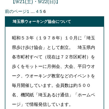
【9/21(土)・9/22(日)】
前のページ
1
…
4
5
6
埼玉県ウォーキング協会について
昭和５３年（１９７８年）１０月に「埼玉
県歩け歩け協会」として創立。 埼玉県内
各市町村すべて（現在は７２市区町村）を
歩くをモットーに月例会、大会、平日ウオ
ーク、ウオーキング教室などのイベントを
毎月開催しています。会員数は約５００
名、機関紙「埼玉あるけ通信」「ホームペ
ージ」で情報発信しています。