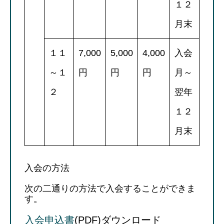
１２
月末
１１
7,000
5,000
4,000
入会
～１
円
円
円
月～
２
翌年
１２
月末
入会の方法
次の二通りの方法で入会することができま
す。
入会申込書
(PDF)ダウンロード