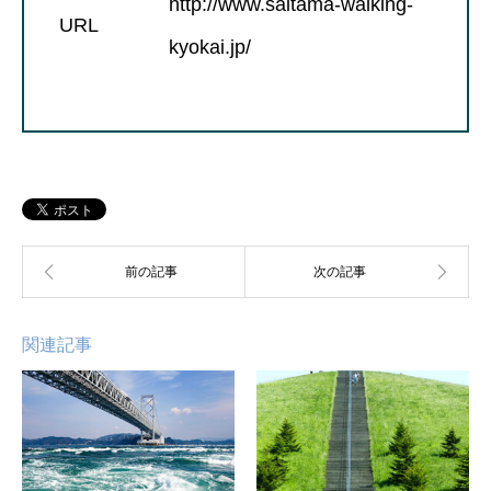
http://www.saitama-walking-
URL
kyokai.jp/
関連記事