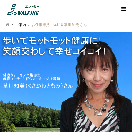
ご案内
お仕事拝見 – vol.18 草川 知美 さん