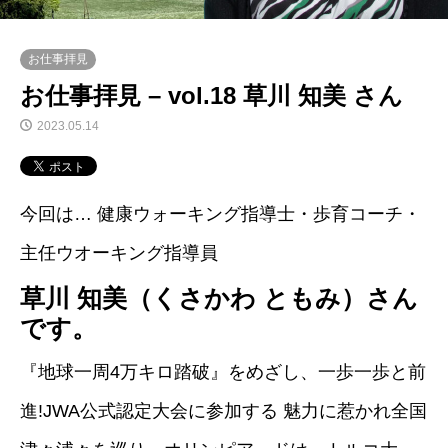
お仕事拝見
お仕事拝見 – vol.18 草川 知美 さん
2023.05.14
今回は… 健康ウォーキング指導士・歩育コーチ・
主任ウオーキング指導員
草川 知美（くさかわ ともみ）さん
です。
『地球一周4万キロ踏破』をめざし、一歩一歩と前
進!JWA公式認定大会に参加する 魅力に惹かれ全国