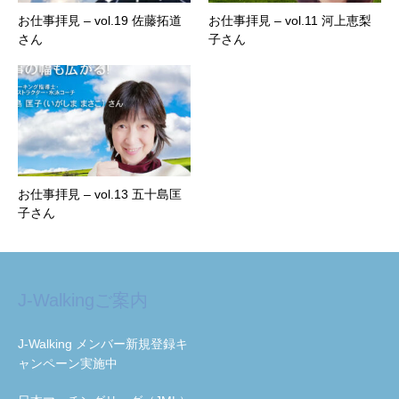
お仕事拝見 – vol.19 佐藤拓道
お仕事拝見 – vol.11 河上恵梨
さん
子さん
お仕事拝見 – vol.13 五十島匡
子さん
J-Walkingご案内
J-Walking メンバー新規登録キ
ャンペーン実施中