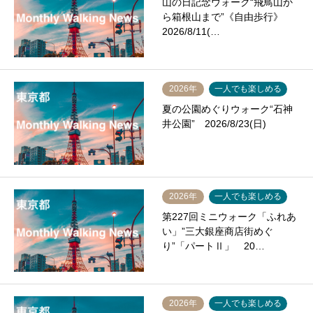
山の日記念ウォーク“飛鳥山か
ら箱根山まで”《自由歩行》
2026/8/11(…
2026年
一人でも楽しめる
夏の公園めぐりウォーク“石神
井公園” 2026/8/23(日)
2026年
一人でも楽しめる
第227回ミニウォーク「ふれあ
い」”三大銀座商店街めぐ
り”「パートⅡ」 20…
2026年
一人でも楽しめる