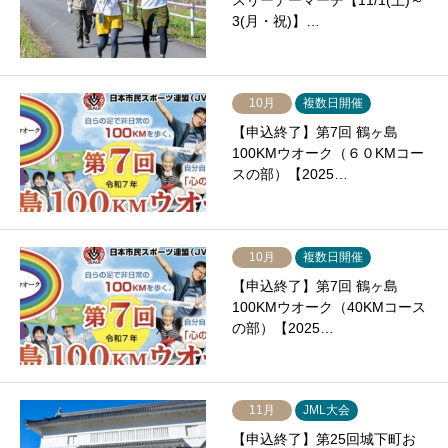
スリーデーマーチ【11/1(土)～
3(月・祝)】…
10月
複数日開催
【申込終了】第7回 鶴ヶ島
100KMウオーク（６０KMコー
スの部）【2025…
10月
複数日開催
【申込終了】第7回 鶴ヶ島
100KMウオーク（40KMコース
の部）【2025…
11月
JML大会
【申込終了】第25回城下町お