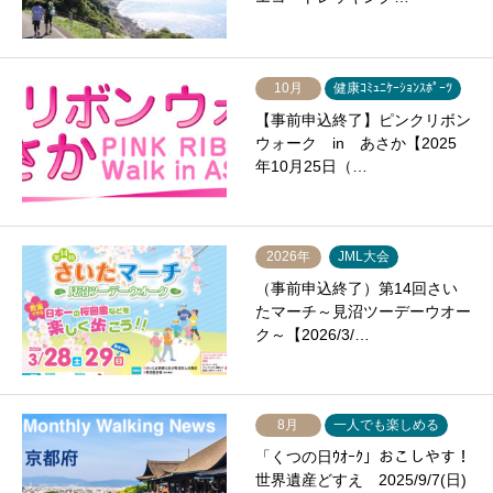
10月
健康ｺﾐｭﾆｹｰｼｮﾝｽﾎﾟｰﾂ
【事前申込終了】ピンクリボン
ウォーク in あさか【2025
年10月25日（…
2026年
JML大会
（事前申込終了）第14回さい
たマーチ～見沼ツーデーウオー
ク～【2026/3/…
8月
一人でも楽しめる
「くつの日ｳｵｰｸ」おこしやす！
世界遺産どすえ 2025/9/7(日)