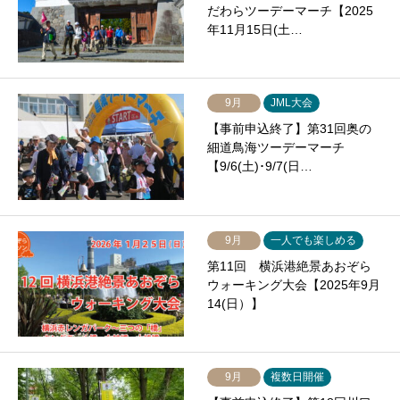
だわらツーデーマーチ【2025
年11月15日(土…
9月
JML大会
【事前申込終了】第31回奥の
細道鳥海ツーデーマーチ
【9/6(土)･9/7(日…
9月
一人でも楽しめる
第11回 横浜港絶景あおぞら
ウォーキング大会【2025年9月
14(日）】
9月
複数日開催