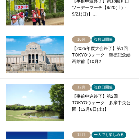
【事前申込終了】第18回川口
ツーデーマーチ【9/20(土)・
9/21(日)】…
10月
複数日開催
【2025年度大会終了】第1回
TOKYOウォーク 聖徳記念絵
画館前【10月2…
12月
複数日開催
【事前申込終了】第2回
TOKYOウォーク 多摩中央公
園【12月6日(土)】
12月
一人でも楽しめる