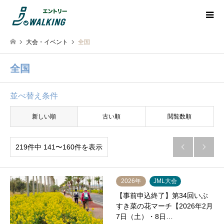
大会・イベント
全国
全国
並べ替え条件
新しい順
古い順
閲覧数順
219件中 141〜160件を表示


2026年
JML大会
【事前申込終了】第34回いぶ
すき菜の花マーチ【2026年2月
7日（土）・8日…