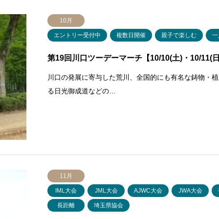
10月
エントリー受付中
複数日開催
親子で楽しむ
一
第19回川口ツーデーマーチ【10/10(土)・10/11(日
川口の発展に寄与した荒川、全国的にも有名な鋳物・植
る日光御成道などの…
11月
IML大会
JML大会
AJWC大会
JWA大会
長距離
埼玉県協会