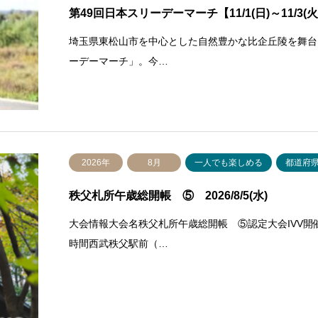
第49回日本スリーデーマーチ【11/1(日)～11/3(
埼玉県東松山市を中心とした自然豊かな比企丘陵を舞台
ーデーマーチ」。今…
2026年
8月
一人でも楽しめる
都道府
秩父札所午歳総開帳 ⑤ 2026/8/5(水)
大会情報大会名秩父札所午歳総開帳 ⑤認定大会IVV開催地
時間西武秩父駅前（…