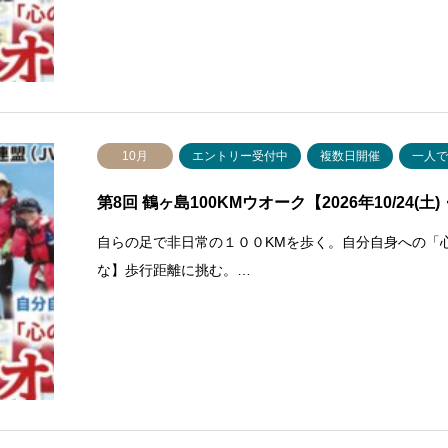
10月
エントリー受付中
複数日開催
一人
第8回 鶴ヶ島100KMウオーク【2026年10/24(土)
自らの足で非日常の１００KMを歩く。自分自身への「
な】歩行距離に挑む。…