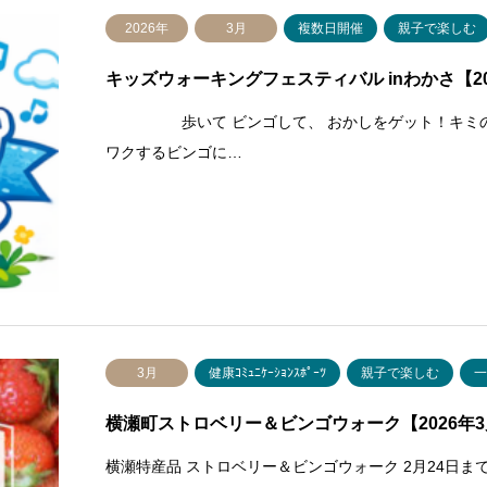
2026年
3月
複数日開催
親子で楽しむ
キッズウォーキングフェスティバル inわかさ【202
歩いて ビンゴして、 おかしをゲット！キミのち
ワクするビンゴに…
3月
健康ｺﾐｭﾆｹｰｼｮﾝｽﾎﾟｰﾂ
親子で楽しむ
横瀬町ストロベリー＆ビンゴウォーク【2026年
横瀬特産品 ストロベリー＆ビンゴウォーク 2月24日