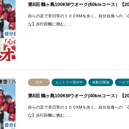
第8回 鶴ヶ島100KMウオーク(60kmコース）【202
自らの足で非日常の１００KMを歩く。自分自身への「
な】歩行距離に挑む。…
10月
エントリー受付中
複数日開催
一人
第8回 鶴ヶ島100KMウオーク(40kmコース）【202
自らの足で非日常の１００KMを歩く。自分自身への「
な】歩行距離に挑む。…