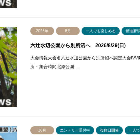
2026年
8月
一人でも楽しめる
都道府
六辻水辺公園から別所沼へ 2026/8/29(日)
大会情報大会名六辻水辺公園から別所沼へ認定大会IVV開催
所・集合時間北原公園…
10月
エントリー受付中
複数日開催
一人