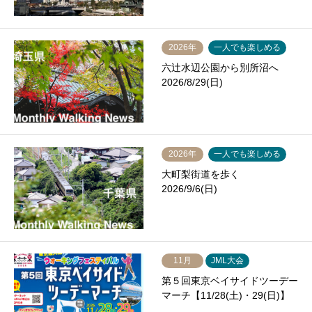
2026年
一人でも楽しめる
六辻水辺公園から別所沼へ
2026/8/29(日)
2026年
一人でも楽しめる
大町梨街道を歩く
2026/9/6(日)
11月
JML大会
第５回東京ベイサイドツーデー
マーチ【11/28(土)・29(日)】