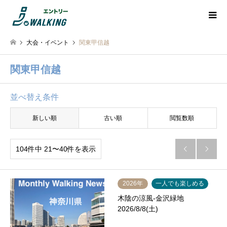
大会・イベント
関東甲信越
関東甲信越
並べ替え条件
新しい順
古い順
閲覧数順
104件中 21〜40件を表示


2026年
一人でも楽しめる
木陰の涼風-金沢緑地
2026/8/8(土)