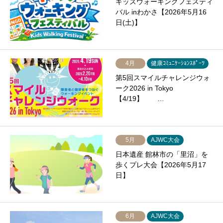
キッズウォーキングフェスティ
バル inわかさ【2026年5月16
日(土)】
4月
健康ｺﾐｭﾆｹｰｼｮﾝｽﾎﾟｰﾂ
第5回スマイルチャレンジウォ
ーク2026 in Tokyo
【4/19】 …
5月
AJWC大会
日本遺産 館林市の「里沼」を
歩くプレ大会【2026年5月17
日】
6月
AJWC大会