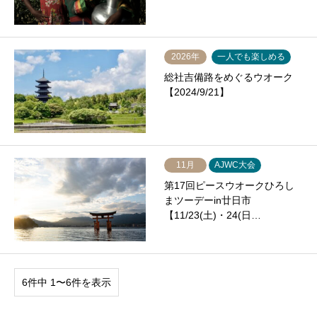
2026年
一人でも楽しめる
総社吉備路をめぐるウオーク
【2024/9/21】
11月
AJWC大会
第17回ピースウオークひろし
まツーデーin廿日市
【11/23(土)・24(日…
6件中 1〜6件を表示